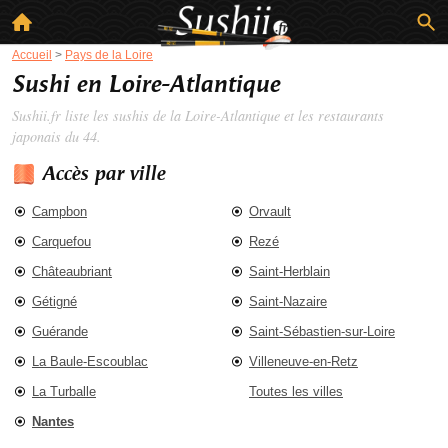
Accueil
>
Pays de la Loire
Sushi en Loire-Atlantique
Sushii.fr liste les
sushis de la Loire-Atlantique
et les restaurants
japonais du 44.
Accès par ville
Campbon
Orvault
Carquefou
Rezé
Châteaubriant
Saint-Herblain
Gétigné
Saint-Nazaire
Guérande
Saint-Sébastien-sur-Loire
La Baule-Escoublac
Villeneuve-en-Retz
La Turballe
Toutes les villes
Nantes