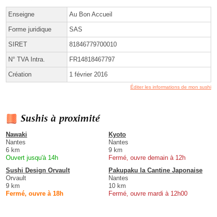
Enseigne
Au Bon Accueil
Forme juridique
SAS
SIRET
81846779700010
N° TVA Intra.
FR14818467797
Création
1 février 2016
Éditer les informations de mon sushi
Sushis à proximité
Nawaki
Kyoto
Nantes
Nantes
6 km
9 km
Ouvert jusqu'à 14h
Fermé, ouvre demain à 12h
Sushi Design Orvault
Pakupaku la Cantine Japonaise
Orvault
Nantes
9 km
10 km
Fermé, ouvre à 18h
Fermé, ouvre mardi à 12h00