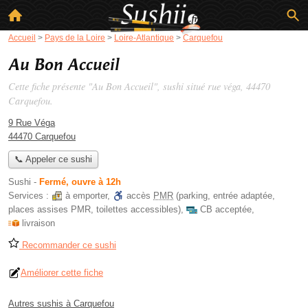
Accueil
>
Pays de la Loire
>
Loire-Atlantique
>
Carquefou
Au Bon Accueil
Cette fiche présente "Au Bon Accueil", sushi situé
rue véga
, 44470
Carquefou.
9 Rue Véga
44470 Carquefou
📞 Appeler ce sushi
Sushi
-
Fermé, ouvre à 12h
Services :
à emporter
,
accès
PMR
(parking, entrée adaptée,
places assises PMR, toilettes accessibles)
,
CB acceptée
,
livraison
Recommander ce sushi
Améliorer cette fiche
Autres sushis à Carquefou