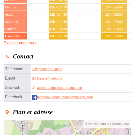
Mardi
12h - 14h30
19h - 22h30
Mercredi
12h - 14h30
19h - 22h30
Jeudi
12h - 14h30
19h - 22h30
Vendredi
12h - 14h30
19h - 22h30
Samedi
12h - 14h30
19h - 22h30
Dimanche
12h - 14h30
19h - 22h30
Signaler une erreur
Contact
Téléphone
Téléphoner au sushi
Email
linsaifuⓐyahoo.fr
Site web
au-bon-accueil-carquefou.com
Facebook
facebook.com/aubonacceuilcarquefou
Plan et adresse
© contributeurs OpenStreetMap