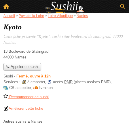
Accueil
>
Pays de la Loire
>
Loire-Atlantique
>
Nantes
Kyoto
Cette fiche présente "Kyoto", sushi situé
boulevard de stalingrad
, 44000
Nantes.
13 Boulevard de Stalingrad
44000 Nantes
📞 Appeler ce sushi
Sushi
-
Fermé, ouvre à 12h
Services :
à emporter
,
accès
PMR
(places assises PMR)
,
CB acceptée
,
livraison
Recommander ce sushi
Améliorer cette fiche
Autres sushis à Nantes