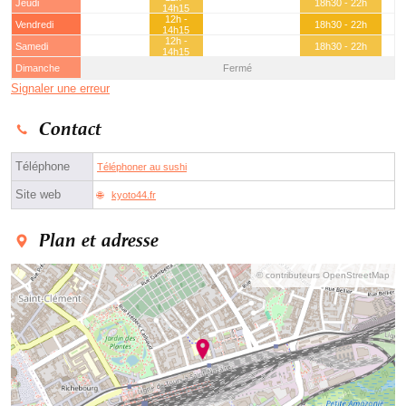
Jeudi
18h30 - 22h
14h15
12h -
Vendredi
18h30 - 22h
14h15
12h -
Samedi
18h30 - 22h
14h15
Dimanche
Fermé
Signaler une erreur
Contact
Téléphone
Téléphoner au sushi
Site web
kyoto44.fr
Plan et adresse
© contributeurs OpenStreetMap