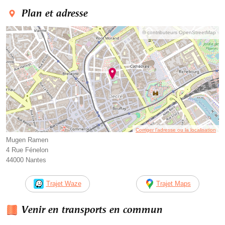
Plan et adresse
© contributeurs OpenStreetMap
Corriger l’adresse ou la localisation
Mugen Ramen
4 Rue Fénelon
44000 Nantes
Trajet Waze
Trajet Maps
Venir en transports en commun