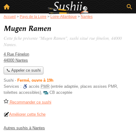
Accueil
>
Pays de la Loire
>
Loire-Atlantique
>
Nantes
Mugen Ramen
Cette fiche présente "Mugen Ramen", sushi situé
rue fénelon
, 44000
Nantes.
4 Rue Fénelon
44000 Nantes
📞 Appeler ce sushi
Sushi
-
Fermé, ouvre à 19h
Services :
accès
PMR
(entrée adaptée, places assises PMR,
toilettes accessibles)
,
CB acceptée
Recommander ce sushi
Améliorer cette fiche
Autres sushis à Nantes