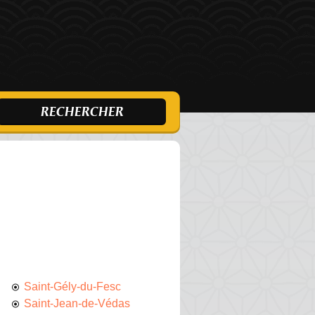
Saint-Gély-du-Fesc
Saint-Jean-de-Védas