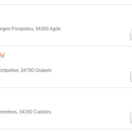
orges Pompidou, 34300 Agde
hi
ntpellier, 34790 Grabels
mmières, 34160 Castries