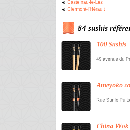
Castelnau-le-Lez
Clermont-l'Hérault
84 sushis référe
100 Sushis
49 avenue du Pr
Ameyoko co
Rue Sur le Puit
China Wok