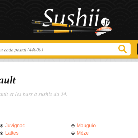
ault
ault
et les bars à sushis du 34.
Juvignac
Mauguio
Lattes
Mèze