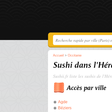
Accueil
>
Occitanie
Sushi dans l'Hér
Sushii.fr liste les
sushis de l'Hér
Accès par ville
Agde
Béziers