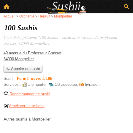
Accueil
>
Occitanie
>
Hérault
>
Montpellier
100 Sushis
Cette fiche présente "100 Sushis", sushi situé
avenue du professeur
grasset
, 34090 Montpellier.
49 avenue du Professeur Grasset
34090 Montpellier
📞 Appeler ce sushi
Sushi
-
Fermé, ouvre à 18h
Services :
à emporter
,
CB acceptée
,
livraison
Recommander ce sushi
Améliorer cette fiche
Autres sushis à Montpellier