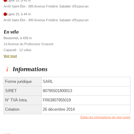
Ligne 15, à 43 m
Arrêt Saint-Éloi - 385 Avenue Frédéric Sabatier d'Espeyran
Ligne 15, à 44 m
Arrêt Saint-Éloi - 385 Avenue Frédéric Sabatier d'Espeyran
En vélo
Boutonnet, à 439 m
14 Avenue du Professeur Grasset
Capacité : 12 vélos
Voir tout
Informations
Forme juridique
SARL
SIRET
80795501800013
N° TVA Intra.
FR63807955018
Création
26 décembre 2014
Éditer les informations de mon sushi