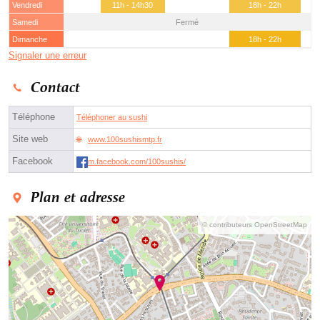
Vendredi
11h - 14h30
18h - 22h
Samedi
Fermé
Dimanche
18h - 22h
Signaler une erreur
Contact
Téléphone
Téléphoner au sushi
Site web
www.100sushismtp.fr
Facebook
m.facebook.com/100sushis/
Plan et adresse
© contributeurs OpenStreetMap