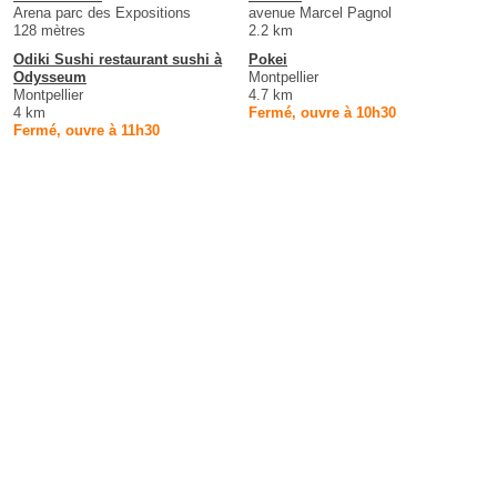
Arena parc des Expositions
avenue Marcel Pagnol
128 mètres
2.2 km
Odiki Sushi restaurant sushi à
Pokei
Odysseum
Montpellier
Montpellier
4.7 km
4 km
Fermé, ouvre à 10h30
Fermé, ouvre à 11h30