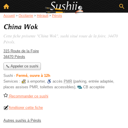
Accueil
>
Occitanie
>
Hérault
>
Pérols
China Wok
Cette fiche présente "China Wok", sushi situé
route de la foire
, 34470
Pérols.
315 Route de la Foire
34470 Pérols
📞 Appeler ce sushi
Sushi
-
Fermé, ouvre à 12h
Services :
à emporter
,
accès
PMR
(parking, entrée adaptée,
places assises PMR, toilettes accessibles)
,
CB acceptée
Recommander ce sushi
Améliorer cette fiche
Autres sushis à Pérols