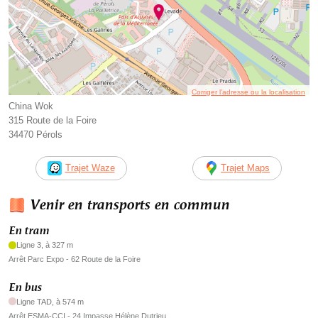
Corriger l’adresse ou la localisation
China Wok
315 Route de la Foire
34470 Pérols
Trajet Waze
Trajet Maps
Venir en transports en commun
En tram
Ligne 3, à 327 m
Arrêt Parc Expo - 62 Route de la Foire
En bus
Ligne TAD, à 574 m
Arrêt ESMA-CCI - 24 Impasse Hélène Dutrieu