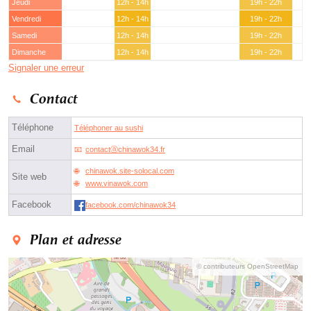
Jeudi
12h - 14h
19h - 22h
Vendredi
12h - 14h
19h - 22h
Samedi
12h - 14h
19h - 22h
Dimanche
12h - 14h
19h - 22h
Signaler une erreur
Contact
Téléphone
Téléphoner au sushi
Email
contactⓐchinawok34.fr
chinawok.site-solocal.com
Site web
www.vinawok.com
Facebook
facebook.com/chinawok34
Plan et adresse
© contributeurs OpenStreetMap