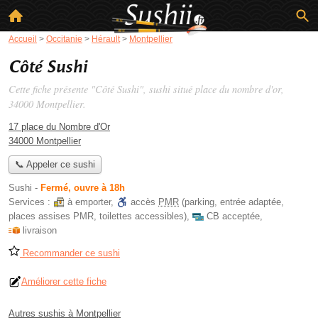
Accueil
>
Occitanie
>
Hérault
>
Montpellier
Côté Sushi
Cette fiche présente "Côté Sushi", sushi situé
place du nombre d'or
,
34000 Montpellier.
17 place du Nombre d'Or
34000 Montpellier
📞 Appeler ce sushi
Sushi
-
Fermé, ouvre à 18h
Services :
à emporter
,
accès
PMR
(parking, entrée adaptée,
places assises PMR, toilettes accessibles)
,
CB acceptée
,
livraison
Recommander ce sushi
Améliorer cette fiche
Autres sushis à Montpellier