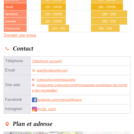
Jeudi
11h - 14h30
18h - 22h30
Vendredi
11h - 14h30
18h - 23h
Samedi
11h - 14h30
18h - 23h
Dimanche
12h - 15h
18h - 22h
Signaler une erreur
Contact
Téléphone
Téléphoner au sushi
Email
tageⓐcotesushi.com
cotesushi.com/restaurants
Site web
restaurants.cotesushi.com/fr/restaurant-sushi/place-du-nombr
e-dor-montpellier/
Facebook
facebook.com/cotesushifrance
Instagram
@cote_sushi
Plan et adresse