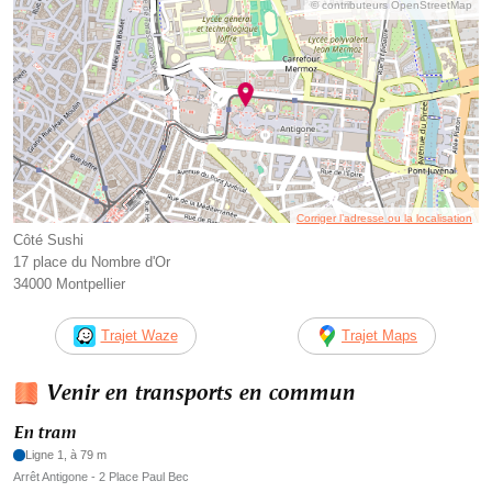
© contributeurs OpenStreetMap
Corriger l’adresse ou la localisation
Côté Sushi
17 place du Nombre d'Or
34000 Montpellier
Trajet Waze
Trajet Maps
Venir en transports en commun
En tram
Ligne 1, à 79 m
Arrêt Antigone - 2 Place Paul Bec