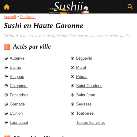
Accueil
>
Occitanie
Sushi en Haute-Garonne
Sushii.fr liste les
sushis de la Haute-Garonne
et les bars à sushis du 31.
Accès par ville
Auterive
Léguevin
Balma
Muret
Blagnac
Pibrac
Colomiers
Saint-Gaudens
Fonsorbes
Saint-Jean
Grenade
Seysses
L'Union
Toulouse
Launaguet
Toutes les villes