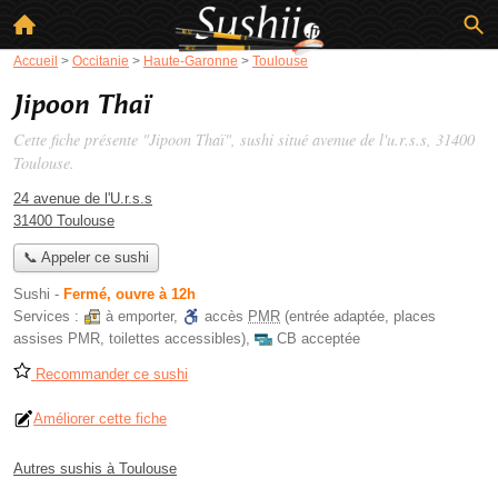
Accueil
>
Occitanie
>
Haute-Garonne
>
Toulouse
Jipoon Thaï
Cette fiche présente "Jipoon Thaï", sushi situé
avenue de l'u.r.s.s
, 31400
Toulouse.
24 avenue de l'U.r.s.s
31400 Toulouse
📞 Appeler ce sushi
Sushi
-
Fermé, ouvre à 12h
Services :
à emporter
,
accès
PMR
(entrée adaptée, places
assises PMR, toilettes accessibles)
,
CB acceptée
Recommander ce sushi
Améliorer cette fiche
Autres sushis à Toulouse