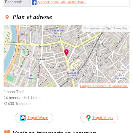
Facebook
facebook.com/1540164882919410
Plan et adresse
© contributeurs OpenStreetMap
Corriger l’adresse ou la localisation
Jipoon Thaï
24 avenue de l'U.r.s.s
31400 Toulouse
Trajet Waze
Trajet Maps