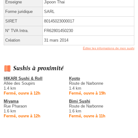
Enseigne
Jipoon Thai
Forme juridique
SARL
SIRET
80145023000017
N° TVA Intra.
FR62801450230
Création
31 mars 2014
Éditer les informations de mon sushi
Sushis à proximité
HIKARI Sushi & Roll
Kyoto
Allée des Soupirs
Route de Narbonne
1.4 km
1.4 km
Fermé, ouvre à 12h
Fermé, ouvre à 19h
Miyama
Bimi Sushi
Rue Pharaon
Route de Narbonne
1.6 km
1.6 km
Fermé, ouvre à 12h
Fermé, ouvre à 11h