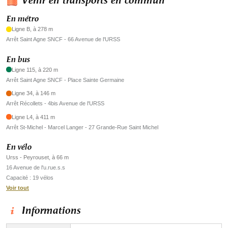
Venir en transports en commun
En métro
Ligne B, à 278 m
Arrêt Saint Agne SNCF - 66 Avenue de l'URSS
En bus
Ligne 115, à 220 m
Arrêt Saint Agne SNCF - Place Sainte Germaine
Ligne 34, à 146 m
Arrêt Récollets - 4bis Avenue de l'URSS
Ligne L4, à 411 m
Arrêt St-Michel - Marcel Langer - 27 Grande-Rue Saint Michel
En vélo
Urss - Peyrouset, à 66 m
16 Avenue de l'u.rue.s.s
Capacité : 19 vélos
Voir tout
Informations