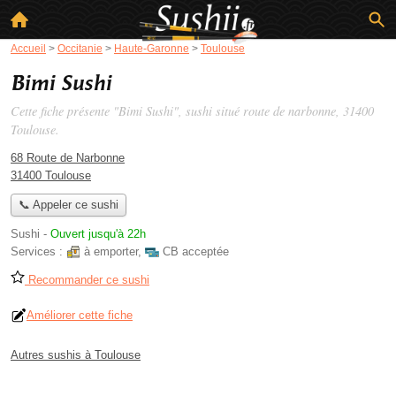
Accueil
>
Occitanie
>
Haute-Garonne
>
Toulouse
Bimi Sushi
Cette fiche présente "Bimi Sushi", sushi situé
route de narbonne
, 31400
Toulouse.
68 Route de Narbonne
31400 Toulouse
📞 Appeler ce sushi
Sushi
-
Ouvert jusqu'à 22h
Services :
à emporter
,
CB acceptée
Recommander ce sushi
Améliorer cette fiche
Autres sushis à Toulouse