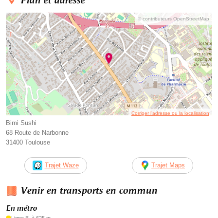
Plan et adresse
© contributeurs OpenStreetMap
Corriger l’adresse ou la localisation
Bimi Sushi
68 Route de Narbonne
31400 Toulouse
Trajet Waze
Trajet Maps
Venir en transports en commun
En métro