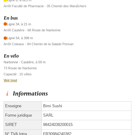
Ligne B, à 625 m
Arrêt Faculté de Pharmacie - 35 Chemin des Maraîchers
En bus
Ligne 34, à 21 m
Arrêt Caubère - 68 Route de Narbonne
Ligne 54, à 398 m
Arrêt Coteaux - 84 Chemin de la Salade Ponsan
En vélo
Narbonne - Caubère, à 59 m
73 Route de Narbonne
Capacité : 15 vélos
Voir tout
Informations
Enseigne
Bimi Sushi
Forme juridique
SARL
SIRET
98424038200015
N° TVA Intra.
FR30984240382