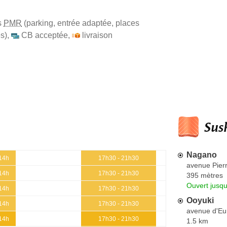
s
PMR
(parking, entrée adaptée, places
s)
,
CB acceptée
,
livraison
Sush
Nagano
 14h
17h30 - 21h30
avenue Pierr
 14h
17h30 - 21h30
395 mètres
Ouvert jusq
 14h
17h30 - 21h30
Ooyuki
 14h
17h30 - 21h30
avenue d'Eu
 14h
17h30 - 21h30
1.5 km