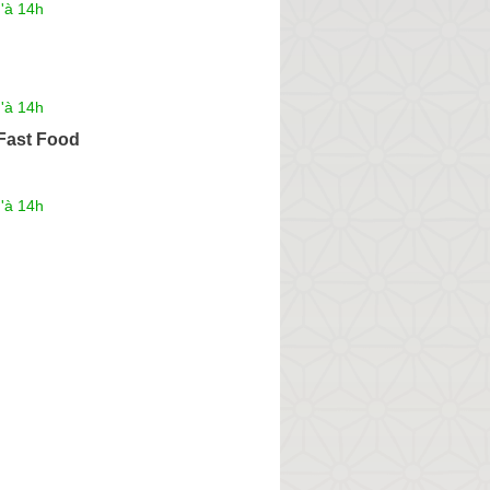
'à 14h
'à 14h
 Fast Food
'à 14h