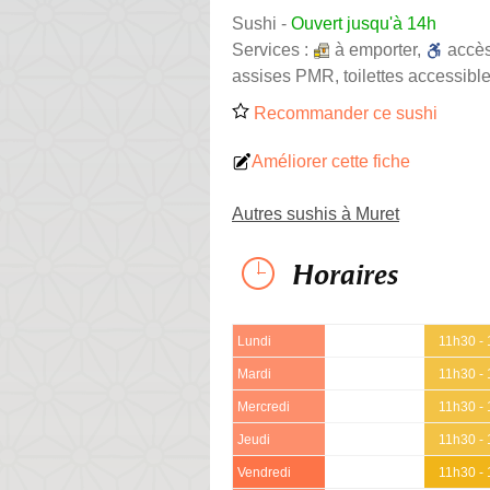
Sushi
-
Ouvert jusqu'à 14h
Services :
à emporter
,
accè
assises PMR, toilettes accessible
Recommander ce sushi
Améliorer cette fiche
Autres sushis à Muret
Horaires
Lundi
11h30 -
Mardi
11h30 -
Mercredi
11h30 -
Jeudi
11h30 -
Vendredi
11h30 -