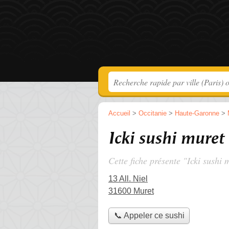
Accueil
>
Occitanie
>
Haute-Garonne
>
Icki sushi muret
Cette fiche présente "Icki sushi 
13 All. Niel
31600 Muret
📞 Appeler ce sushi