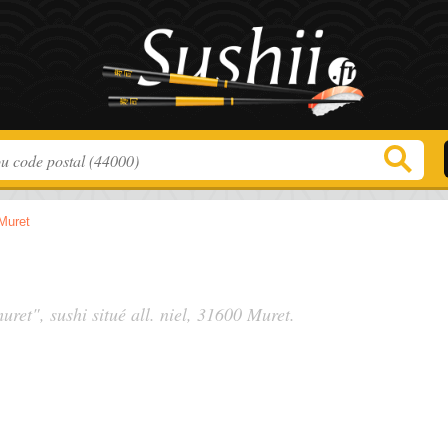
Muret
muret", sushi situé
all. niel
, 31600 Muret.