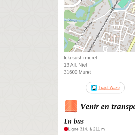
Icki sushi muret
13 All. Niel
31600 Muret
Trajet Waze
Venir en trans
En bus
Ligne 314, à 211 m