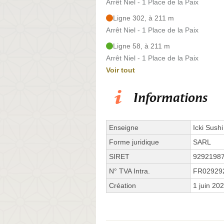
Arrêt Niel - 1 Place de la Paix
Ligne 302, à 211 m
Arrêt Niel - 1 Place de la Paix
Ligne 58, à 211 m
Arrêt Niel - 1 Place de la Paix
Voir tout
Informations
Enseigne
Icki Sushi
Forme juridique
SARL
SIRET
9292198
N° TVA Intra.
FR02929
Création
1 juin 20