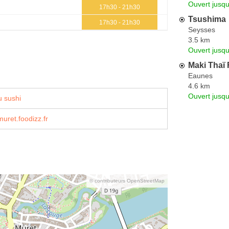
Ouvert jusqu
17h30 - 21h30
Tsushima
17h30 - 21h30
Seysses
3.5 km
Ouvert jusqu
Maki Thaï
Eaunes
4.6 km
Ouvert jusqu
 sushi
muret.foodizz.fr
© contributeurs OpenStreetMap