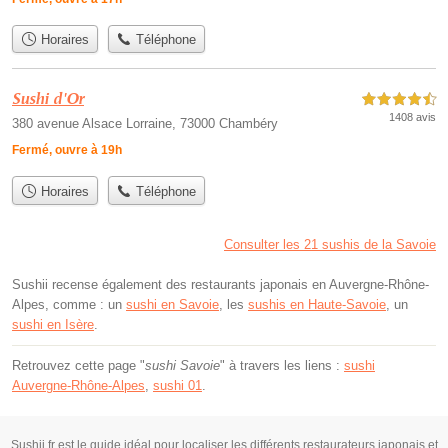
Horaires
Téléphone
Sushi d'Or
4,5 étoiles sur 5
1408 avis
380 avenue Alsace Lorraine, 73000 Chambéry
Fermé, ouvre à 19h
Horaires
Téléphone
Consulter les 21 sushis de la Savoie
Sushii recense également des restaurants japonais en Auvergne-Rhône-
Alpes, comme : un
sushi en Savoie
, les
sushis en Haute-Savoie
, un
sushi en Isère
.
Retrouvez cette page "
sushi Savoie
" à travers les liens :
sushi
Auvergne-Rhône-Alpes
,
sushi 01
.
Sushii.fr est le guide idéal pour localiser les différents restaurateurs japonais et