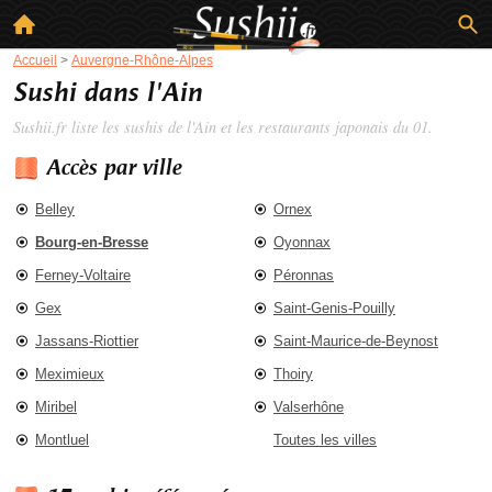
Accueil
>
Auvergne-Rhône-Alpes
Sushi dans l'Ain
Sushii.fr liste les
sushis de l'Ain
et les restaurants japonais du 01.
Accès par ville
Belley
Ornex
Bourg-en-Bresse
Oyonnax
Ferney-Voltaire
Péronnas
Gex
Saint-Genis-Pouilly
Jassans-Riottier
Saint-Maurice-de-Beynost
Meximieux
Thoiry
Miribel
Valserhône
Montluel
Toutes les villes