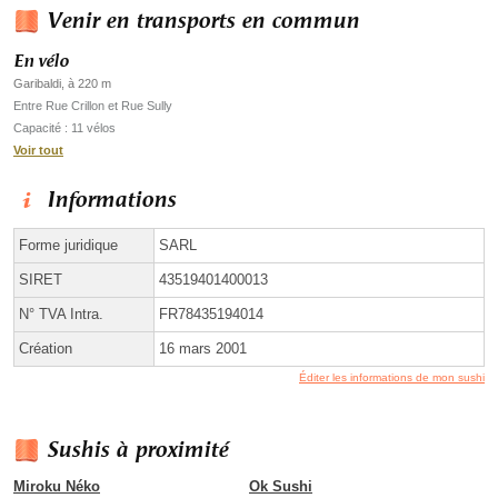
Venir en transports en commun
En vélo
Garibaldi, à 220 m
Entre Rue Crillon et Rue Sully
Capacité : 11 vélos
Voir tout
Informations
Forme juridique
SARL
SIRET
43519401400013
N° TVA Intra.
FR78435194014
Création
16 mars 2001
Éditer les informations de mon sushi
Sushis à proximité
Miroku Néko
Ok Sushi