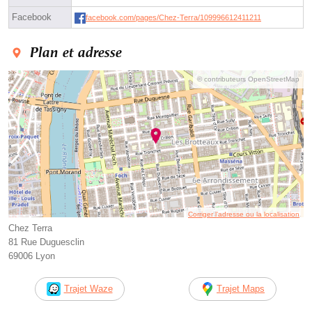
Facebook
facebook.com/pages/Chez-Terra/109996612411211
Plan et adresse
© contributeurs OpenStreetMap
Corriger l’adresse ou la localisation
Chez Terra
81 Rue Duguesclin
69006 Lyon
Trajet Waze
Trajet Maps