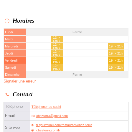
Horaires
Lundi
Fermé
12h -
Mardi
13h30
12h -
Mercredi
19h - 21h
13h30
12h -
Jeudi
19h - 21h
13h30
12h -
Vendredi
19h - 21h
13h30
12h -
Samedi
19h - 21h
13h30
Dimanche
Fermé
Signaler une erreur
Contact
Téléphone
Téléphoner au sushi
Email
chezterraⓐgmail.com
fr.gaultmillau.com/restaurant/chez-terra
Site web
chezterra.com/fr