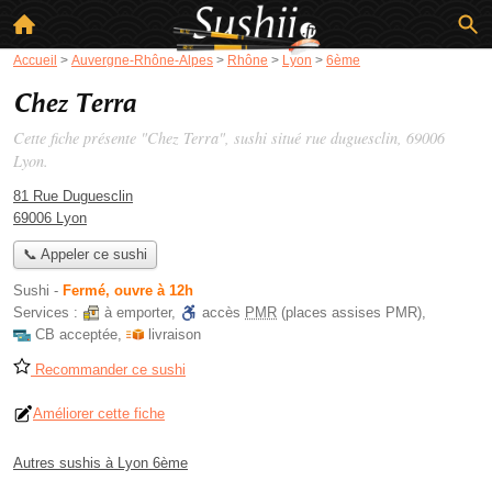
Accueil
>
Auvergne-Rhône-Alpes
>
Rhône
>
Lyon
>
6ème
Chez Terra
Cette fiche présente "Chez Terra", sushi situé
rue duguesclin
, 69006
Lyon.
81 Rue Duguesclin
69006 Lyon
📞 Appeler ce sushi
Sushi
-
Fermé, ouvre à 12h
Services :
à emporter
,
accès
PMR
(places assises PMR)
,
CB acceptée
,
livraison
Recommander ce sushi
Améliorer cette fiche
Autres sushis à Lyon 6ème