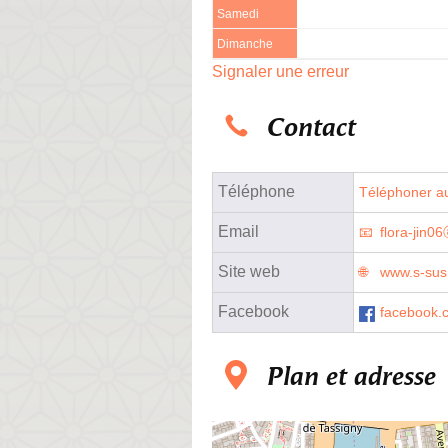
Samedi
Dimanche
Signaler une erreur
Contact
Téléphone
Téléphoner au
Email
flora-jin0
Site web
www.s-sush
Facebook
facebook.
Plan et adresse