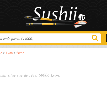
ne
>
Lyon
>
6ème
ushi situé
rue de sèze
, 69006 Lyon.