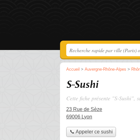
Accueil
>
Auvergne-Rhône-Alpes
>
Rhô
S-Sushi
Cette fiche présente "S-Sushi", s
23 Rue de Sèze
69006 Lyon
📞 Appeler ce sushi