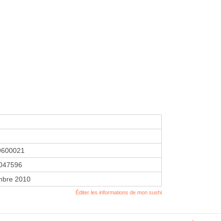
9600021
047596
mbre 2010
Éditer les informations de mon sushi