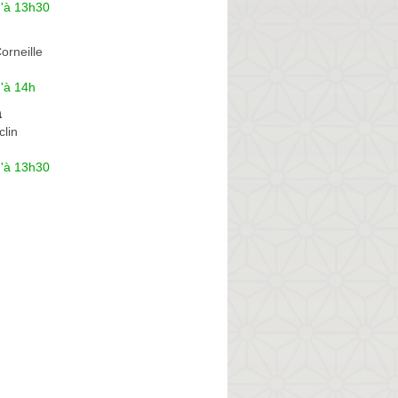
u'à 13h30
orneille
'à 14h
a
lin
u'à 13h30