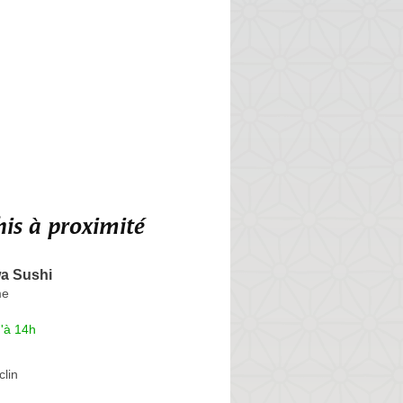
is à proximité
a Sushi
me
'à 14h
lin