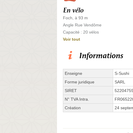
En vélo
Foch, à 93 m
Angle Rue Vendôme
Capacité : 20 vélos
Voir tout
Informations
Enseigne
S-Sushi
Forme juridique
SARL
SIRET
5220475
N° TVA Intra.
FR06522
Création
24 septe