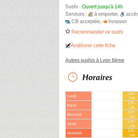
Sushi
-
Ouvert jusqu'à 14h
Services :
à emporter
,
accè
CB acceptée
,
livraison
Recommander ce sushi
Améliorer cette fiche
Autres sushis à Lyon 6ème
Horaires
12h -
Lundi
14h
12h -
Mardi
14h
12h -
Mercredi
14h
12h -
Jeudi
14h
12h -
Vendredi
14h