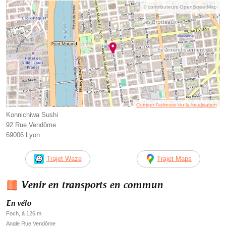
© contributeurs OpenStreetMap
Corriger l’adresse ou la localisation
Konnichiwa Sushi
92 Rue Vendôme
69006 Lyon
Trajet Waze
Trajet Maps
Venir en transports en commun
En vélo
Foch, à 126 m
Angle Rue Vendôme