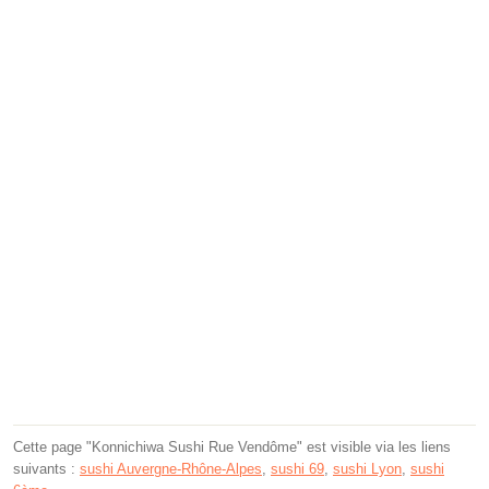
Cette page "Konnichiwa Sushi Rue Vendôme" est visible via les liens
suivants :
sushi Auvergne-Rhône-Alpes
,
sushi 69
,
sushi Lyon
,
sushi