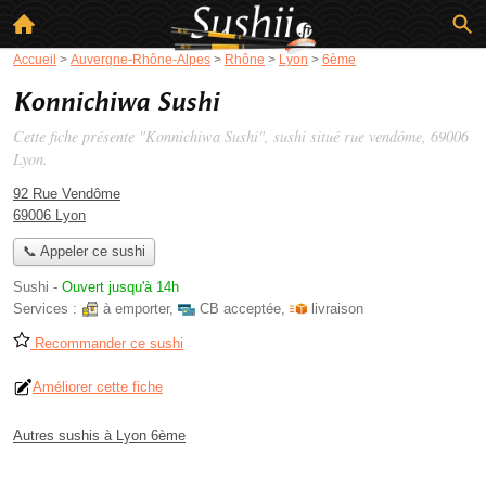
Accueil
>
Auvergne-Rhône-Alpes
>
Rhône
>
Lyon
>
6ème
Konnichiwa Sushi
Cette fiche présente "Konnichiwa Sushi", sushi situé
rue vendôme
, 69006
Lyon.
92 Rue Vendôme
69006 Lyon
📞 Appeler ce sushi
Sushi
-
Ouvert jusqu'à 14h
Services :
à emporter
,
CB acceptée
,
livraison
Recommander ce sushi
Améliorer cette fiche
Autres sushis à Lyon 6ème