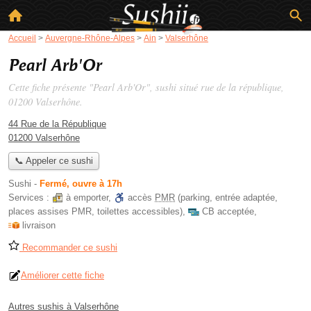
Accueil
>
Auvergne-Rhône-Alpes
>
Ain
>
Valserhône
Pearl Arb'Or
Cette fiche présente "Pearl Arb'Or", sushi situé
rue de la république
,
01200 Valserhône.
44 Rue de la République
01200 Valserhône
📞 Appeler ce sushi
Sushi
-
Fermé, ouvre à 17h
Services :
à emporter
,
accès
PMR
(parking, entrée adaptée,
places assises PMR, toilettes accessibles)
,
CB acceptée
,
livraison
Recommander ce sushi
Améliorer cette fiche
Autres sushis à Valserhône