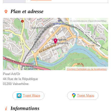
Plan et adresse
© contributeurs OpenStreetMap
Corriger l’adresse ou la localisation
Pearl Arb'Or
44 Rue de la République
01200 Valserhône
Trajet Waze
Trajet Maps
Informations