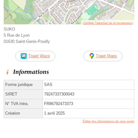
Corriger l’adresse ou la localisation
SUKO
5 Rue de Lyon
01630 Saint-Genis-Pouilly
Trajet Waze
Trajet Maps
Informations
Forme juridique
SAS
SIRET
79247337300043
N° TVA Intra.
FR86792473373
Création
1 avril 2025
Éditer les informations de mon sushi