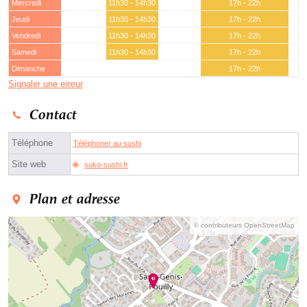
Mercredi
11h30 - 14h30
17h - 22h
Jeudi
11h30 - 14h30
17h - 22h
Vendredi
11h30 - 14h30
17h - 22h
Samedi
11h30 - 14h30
17h - 22h
Dimanche
17h - 22h
Signaler une erreur
Contact
Téléphone
Téléphoner au sushi
Site web
suko-sushi.fr
Plan et adresse
© contributeurs OpenStreetMap