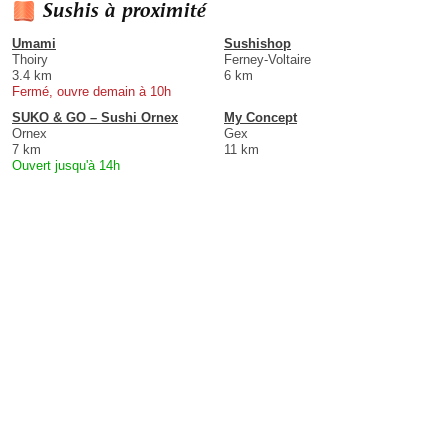
Sushis à proximité
Umami
Sushishop
Thoiry
Ferney-Voltaire
3.4 km
6 km
Fermé, ouvre demain à 10h
SUKO & GO – Sushi Ornex
My Concept
Ornex
Gex
7 km
11 km
Ouvert jusqu'à 14h