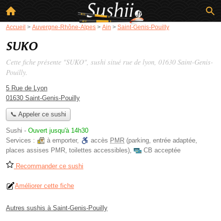
Accueil
>
Auvergne-Rhône-Alpes
>
Ain
>
Saint-Genis-Pouilly
SUKO
Cette fiche présente "SUKO", sushi situé
rue de lyon
, 01630 Saint-Genis-
Pouilly.
5 Rue de Lyon
01630 Saint-Genis-Pouilly
📞 Appeler ce sushi
Sushi
-
Ouvert jusqu'à 14h30
Services :
à emporter
,
accès
PMR
(parking, entrée adaptée,
places assises PMR, toilettes accessibles)
,
CB acceptée
Recommander ce sushi
Améliorer cette fiche
Autres sushis à Saint-Genis-Pouilly