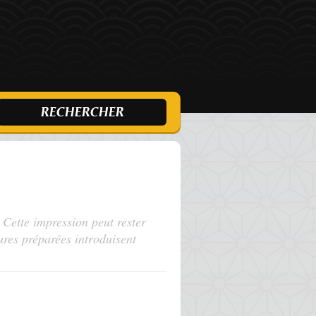
. Cette impression peut rester
tures préparées introduisent