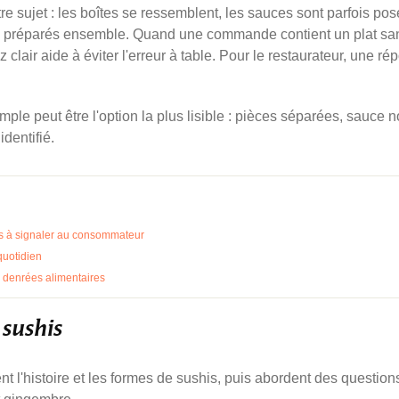
e sujet : les boîtes se ressemblent, les sauces sont parfois pos
e préparés ensemble. Quand une commande contient un plat sa
clair aide à éviter l'erreur à table. Pour le restaurateur, une ré
ple peut être l'option la plus lisible : pièces séparées, sauce no
dentifié.
res à signaler au consommateur
quotidien
s denrées alimentaires
sushis
t l'histoire et les formes de sushis, puis abordent des question