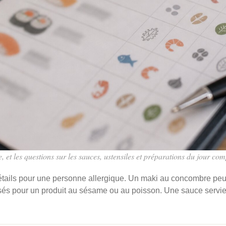
, et les questions sur les sauces, ustensiles et préparations du jour com
tails pour une personne allergique. Un maki au concombre peut
isés pour un produit au sésame ou au poisson. Une sauce servie 