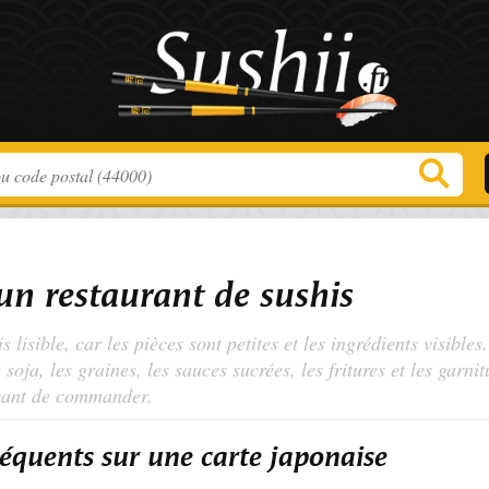
un restaurant de sushis
 lisible, car les pièces sont petites et les ingrédients visibles
soja, les graines, les sauces sucrées, les fritures et les garni
avant de commander.
réquents sur une carte japonaise