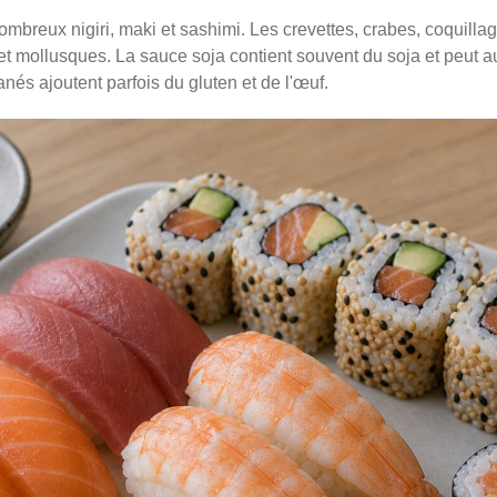
mbreux nigiri, maki et sashimi. Les crevettes, crabes, coquillag
t mollusques. La sauce soja contient souvent du soja et peut au
nés ajoutent parfois du gluten et de l'œuf.