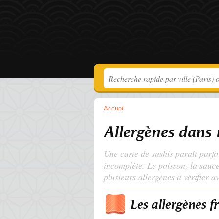
Accueil
Allergènes dans 
Une carte de sushis paraît parfois
incomplète. Le poisson, la sauce 
plusieurs allergènes à vérifier 
Les allergènes f