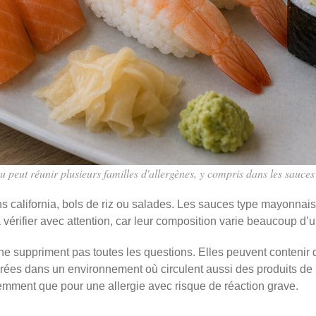
peut réunir plusieurs familles d'allergènes, y compris dans les sauces e
s california, bols de riz ou salades. Les sauces type mayonnais
érifier avec attention, car leur composition varie beaucoup d’un
ne suppriment pas toutes les questions. Elles peuvent contenir d
rées dans un environnement où circulent aussi des produits de 
remment que pour une allergie avec risque de réaction grave.