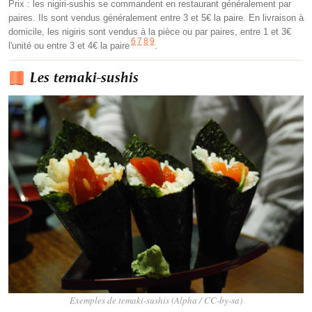
Prix : les nigiri-sushis se commandent en restaurant généralement par
paires. Ils sont vendus généralement entre 3 et 5€ la paire. En livraison à
domicile, les nigiris sont vendus à la pièce ou par paires, entre 1 et 3€
6
7
8
9
l'unité ou entre 3 et 4€ la paire
.
Les temaki-sushis
Exemples de temaki-sushis (Alpha / CC-by-sa)