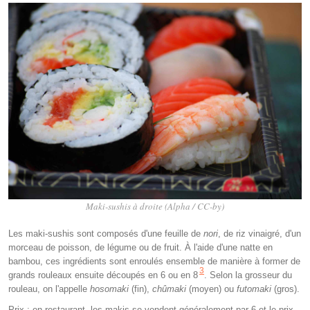
Maki-sushis à droite (Alpha / CC-by)
Les maki-sushis sont composés d'une feuille de
nori
, de riz vinaigré, d'un
morceau de poisson, de légume ou de fruit. À l'aide d'une natte en
bambou, ces ingrédients sont enroulés ensemble de manière à former de
3
grands rouleaux ensuite découpés en 6 ou en 8
. Selon la grosseur du
rouleau, on l'appelle
hosomaki
(fin),
chûmaki
(moyen) ou
futomaki
(gros).
Prix : en restaurant, les makis se vendent généralement par 6 et le prix