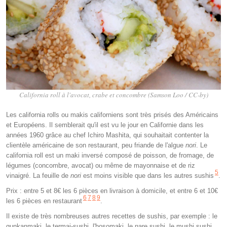
California roll à l'avocat, crabe et concombre (Samson Loo / CC-by)
Les california rolls ou makis californiens sont très prisés des Américains
et Européens. Il semblerait qu'il est vu le jour en Californie dans les
années 1960 grâce au chef Ichiro Mashita, qui souhaitait contenter la
clientèle américaine de son restaurant, peu friande de l'algue
nori
. Le
california roll est un maki inversé composé de poisson, de fromage, de
légumes (concombre, avocat) ou même de mayonnaise et de riz
5
vinaigré. La feuille de
nori
est moins visible que dans les autres sushis
.
Prix : entre 5 et 8€ les 6 pièces en livraison à domicile, et entre 6 et 10€
6
7
8
9
les 6 pièces en restaurant
.
Il existe de très nombreuses autres recettes de sushis, par exemple : le
gunkanmaki, le termai-sushi, l'hosomaki, le nare sushi, le mushi sushi,