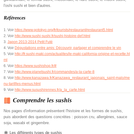
l'oshi sushi et bien d'autres.
Références
Voir
https://www.gotokyo.org/fr/tourists/restaurant/restaurant5.html
Voir
http://www.sushi-sushi.fr/sushi-histoire-def.html
Japon 2013-2014 Petit Futé
Voir
Dégustations entre amis: Découvrir, partager et comprendre le vin
Voir
http://fr.sushi-maki.com/actualites/le-maki-california-origine-et-recette.ht
ml
Voir
https://www.sushishop.fr/#
Voir
http://www.planetsushi.fr/commandes/a-la-carte-8
Voir
http://www.kanazawa.fr/Kanazawa_restaurant_japonais_saint-malo/me
nu-tarif/les-menus.html
Voir
http://www.susushirennes.fr/a_la_carte.html
Comprendre les sushis
Nos pages d'information présentent l'histoire et les formes de sushis,
puis abordent des questions concrètes : poisson cru, allergènes, sauce
soja, wasabi et gingembre.
Les différents types de sushis