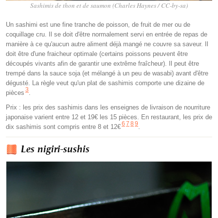
Sashimis de thon et de saumon (Charles Haynes / CC-by-sa)
Un sashimi est une fine tranche de poisson, de fruit de mer ou de
coquillage cru. Il se doit d'être normalement servi en entrée de repas de
manière à ce qu'aucun autre aliment déjà mangé ne couvre sa saveur. Il
doit être d'une fraicheur optimale (certains poissons peuvent être
découpés vivants afin de garantir une extrême fraîcheur). Il peut être
trempé dans la sauce soja (et mélangé à un peu de wasabi) avant d'être
dégusté. La règle veut qu'un plat de sashimis comporte une dizaine de
3
pièces
.
Prix : les prix des sashimis dans les enseignes de livraison de nourriture
japonaise varient entre 12 et 19€ les 15 pièces. En restaurant, les prix de
6
7
8
9
dix sashimis sont compris entre 8 et 12€
.
Les nigiri-sushis