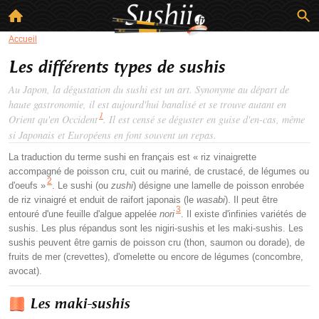
Accueil
Les différents types de sushis
Au Japon, la dégustation du sushi est un art. Synonyme au départ de
haute gastronomie, il est aujourd'hui banalisé et se trouve autant en
1
Orient qu'en Occident
. Il est censé se déguster en guise d'en-cas, même
si Japonais et Européens en font souvent un repas.
La traduction du terme sushi en français est « riz vinaigrette
accompagné de poisson cru, cuit ou mariné, de crustacé, de légumes ou
2
d'oeufs »
. Le sushi (ou
zushi
) désigne une lamelle de poisson enrobée
de riz vinaigré et enduit de raifort japonais (le
wasabi
). Il peut être
3
entouré d'une feuille d'algue appelée
nori
. Il existe d'infinies variétés de
sushis. Les plus répandus sont les nigiri-sushis et les maki-sushis. Les
sushis peuvent être garnis de poisson cru (thon, saumon ou dorade), de
fruits de mer (crevettes), d'omelette ou encore de légumes (concombre,
avocat).
Les maki-sushis