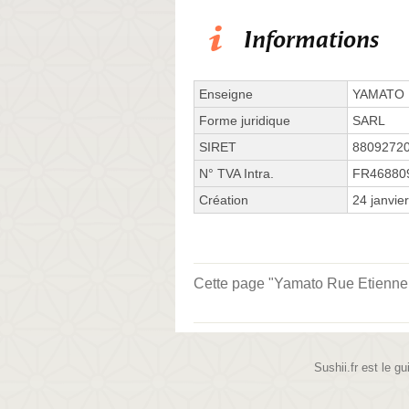
Informations
Enseigne
YAMATO
Forme juridique
SARL
SIRET
8809272
N° TVA Intra.
FR46880
Création
24 janvie
Cette page "Yamato Rue Etienne Do
Sushii.fr est le gu