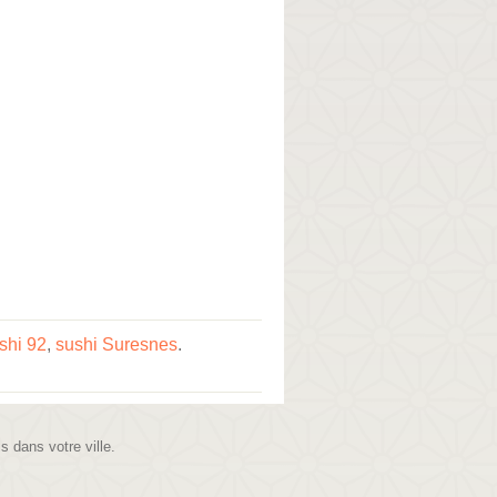
shi 92
,
sushi Suresnes
.
is dans votre ville.