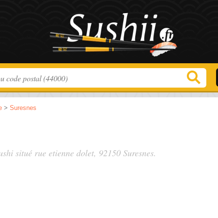
e
>
Suresnes
ushi situé
rue etienne dolet
, 92150 Suresnes.