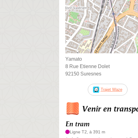
Yamato
8 Rue Etienne Dolet
92150 Suresnes
Trajet Waze
Venir en trans
En tram
Ligne T2, à 391 m