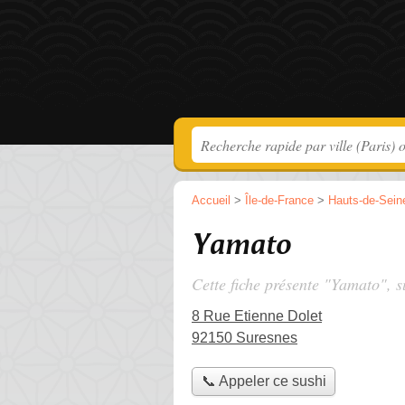
Accueil
>
Île-de-France
>
Hauts-de-Sein
Yamato
Cette fiche présente "Yamato", s
8 Rue Etienne Dolet
92150 Suresnes
📞 Appeler ce sushi