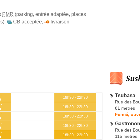
s
PMR
(parking, entrée adaptée, places
s)
,
CB acceptée
,
livraison
Sush
Tsubasa
 -
18h30 - 22h30
0
Rue des Bou
 -
18h30 - 22h30
81 mètres
0
 -
Fermé, ouvr
18h30 - 22h30
0
Gastronom
 -
18h30 - 22h30
0
Rue des Bou
 -
18h30 - 22h30
115 mètres
0