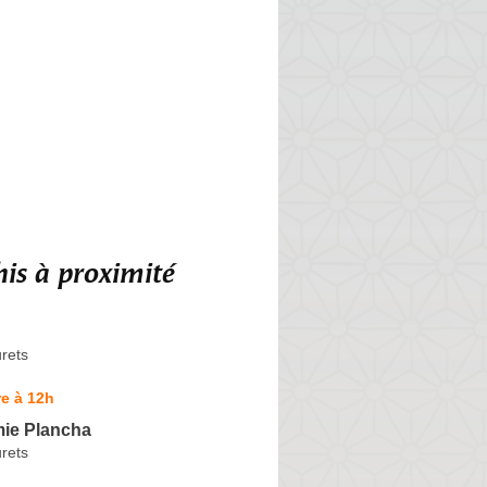
is à proximité
rets
e à 12h
ie Plancha
rets