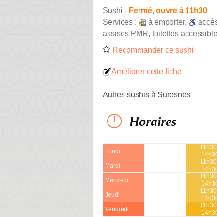
Sushi
-
Fermé, ouvre à 11h30
Services :
à emporter
,
accè
assises PMR, toilettes accessible
Recommander ce sushi
Améliorer cette fiche
Autres sushis à Suresnes
Horaires
11h30
Lundi
14h3
11h30
Mardi
14h3
11h30
Mercredi
14h3
11h30
Jeudi
14h3
11h30
Vendredi
14h3