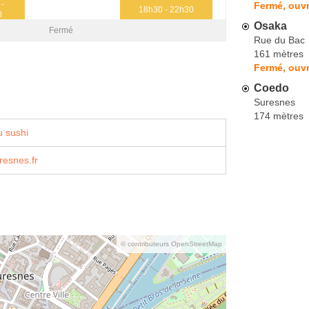
 -
Fermé, ouvr
18h30 - 22h30
0
Osaka
Fermé
Rue du Bac
161 mètres
Fermé, ouvr
Coedo
Suresnes
174 mètres
 sushi
resnes.fr
© contributeurs OpenStreetMap