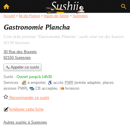
Accueil
>
Île-de-France
>
Hauts-de-Seine
>
Suresnes
Gastronomie Plancha
Cette fiche présente "Gastronomie Plancha", sushi situé
rue des bourets
,
92150 Suresnes.
30 Rue des Bourets
92150 Suresnes
📞 Appeler ce sushi
Sushi
-
Ouvert jusqu'à 14h30
Services :
à emporter
,
accès
PMR
(entrée adaptée, places
assises PMR)
,
CB acceptée
,
livraison
Recommander ce sushi
Améliorer cette fiche
Autres sushis à Suresnes