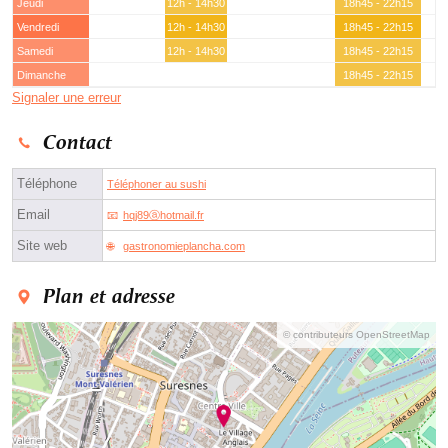
Jeudi
12h - 14h30
18h45 - 22h15
Vendredi
12h - 14h30
18h45 - 22h15
Samedi
12h - 14h30
18h45 - 22h15
Dimanche
18h45 - 22h15
Signaler une erreur
Contact
Téléphone
Téléphoner au sushi
Email
hqj89ⓐhotmail.fr
Site web
gastronomieplancha.com
Plan et adresse
© contributeurs OpenStreetMap