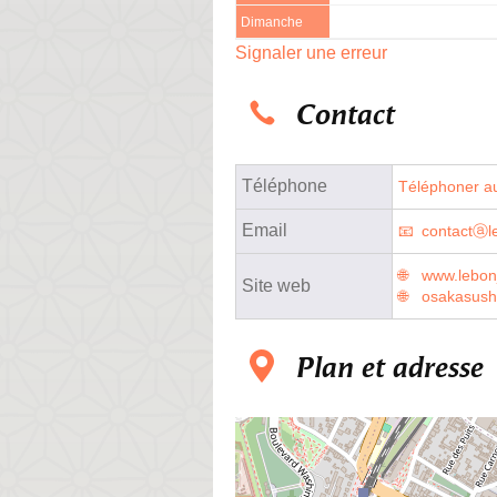
Dimanche
Signaler une erreur
Contact
Téléphone
Téléphoner au
Email
contactⓐle
www.lebonj
Site web
osakasushi
Plan et adresse