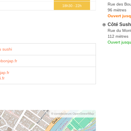
Rue des Bou
18h30 - 22h
96 mètres
Ouvert jusq
Côté Sush
Rue du Mont
112 mètres
Ouvert jusq
 sushi
bonjap.fr
ap.fr
.fr
© contributeurs OpenStreetMap