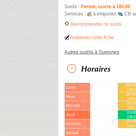
Sushi
-
Fermé, ouvre à 18h30
Services :
à emporter
,
CB a
Recommander ce sushi
Améliorer cette fiche
Autres sushis à Suresnes
Horaires
11h30
Lundi
14h1
11h30
Mardi
14h1
11h30
Mercredi
14h1
11h30
Jeudi
14h1
11h30
Vendredi
14h1
Samedi