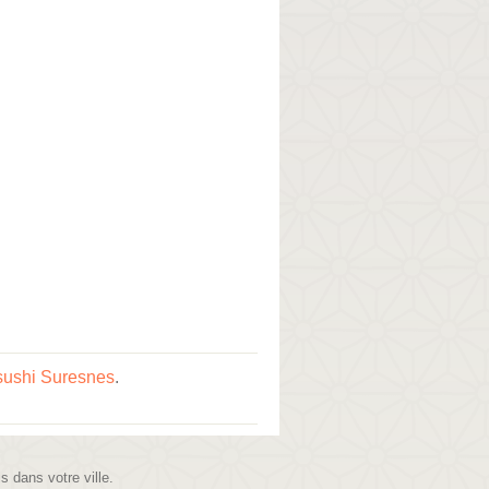
sushi Suresnes
.
is dans votre ville.