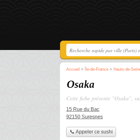
Accueil
>
Île-de-France
>
Hauts-de-Sein
Osaka
Cette fiche présente "Osaka", su
15 Rue du Bac
92150 Suresnes
📞 Appeler ce sushi