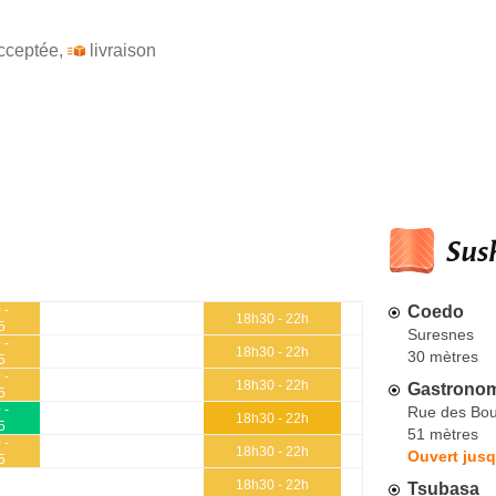
cceptée
,
livraison
Sush
Coedo
 -
18h30 - 22h
5
Suresnes
 -
18h30 - 22h
30 mètres
5
 -
18h30 - 22h
Gastronom
5
 -
Rue des Bou
18h30 - 22h
5
51 mètres
 -
18h30 - 22h
Ouvert jusq
5
18h30 - 22h
Tsubasa