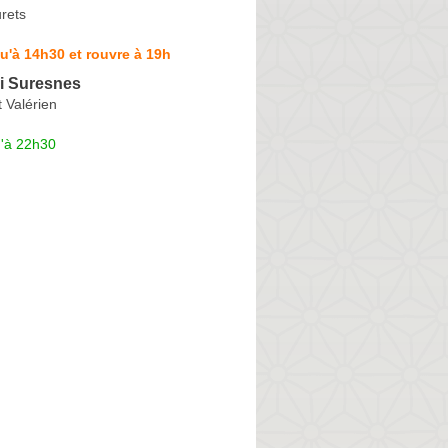
rets
u'à 14h30 et rouvre à 19h
i Suresnes
 Valérien
u'à 22h30