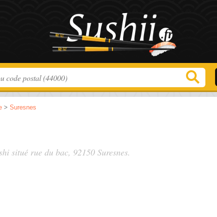
e
>
Suresnes
shi situé
rue du bac
, 92150 Suresnes.