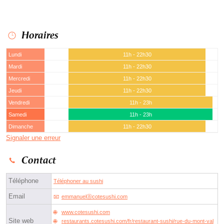
Horaires
Lundi
11h - 22h30
Mardi
11h - 22h30
Mercredi
11h - 22h30
Jeudi
11h - 22h30
Vendredi
11h - 23h
Samedi
11h - 23h
Dimanche
11h - 22h30
Signaler une erreur
Contact
Téléphone
Téléphoner au sushi
Email
emmanuelⓐcotesushi.com
www.cotesushi.com
Site web
restaurants.cotesushi.com/fr/restaurant-sushi/rue-du-mont-val