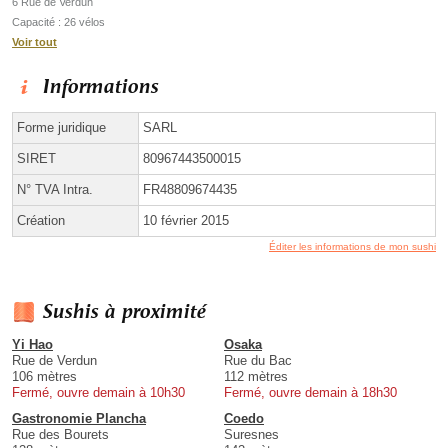
6 Rue de Verdun
Capacité : 26 vélos
Voir tout
Informations
Forme juridique
SARL
SIRET
80967443500015
N° TVA Intra.
FR48809674435
Création
10 février 2015
Éditer les informations de mon sushi
Sushis à proximité
Yi Hao
Osaka
Rue de Verdun
Rue du Bac
106 mètres
112 mètres
Fermé, ouvre demain à 10h30
Fermé, ouvre demain à 18h30
Gastronomie Plancha
Coedo
Rue des Bourets
Suresnes