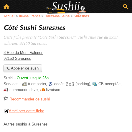
Accueil
>
Île-de-France
>
Hauts-de-Seine
>
Suresnes
Côté Sushi Suresnes
Cette fiche présente "Côté Sushi Suresnes", sushi situé
rue du mont
valérien
, 92150 Suresnes.
3 Rue du Mont Valérien
92150 Suresnes
📞 Appeler ce sushi
Sushi
-
Ouvert jusqu'à 23h
Services :
à emporter
,
accès
PMR
(parking)
,
CB acceptée
,
commande drive
,
livraison
Recommander ce sushi
Améliorer cette fiche
Autres sushis à Suresnes