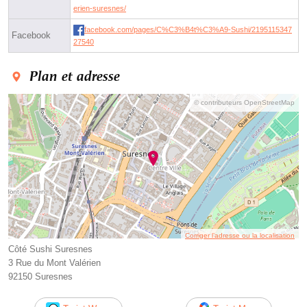
erien-suresnes/
facebook.com/pages/C%C3%B4t%C3%A9-Sushi/2195115347
Facebook
27540
Plan et adresse
© contributeurs OpenStreetMap
Corriger l’adresse ou la localisation
Côté Sushi Suresnes
3 Rue du Mont Valérien
92150 Suresnes