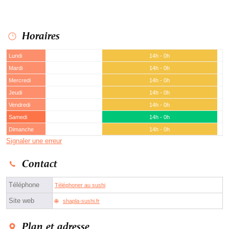
Horaires
Lundi
14h - 0h
Mardi
14h - 0h
Mercredi
14h - 0h
Jeudi
14h - 0h
Vendredi
14h - 0h
Samedi
14h - 0h
Dimanche
14h - 0h
Signaler une erreur
Contact
Téléphone
Téléphoner au sushi
Site web
shapla-sushi.fr
Plan et adresse