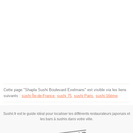
Cette page "Shapla Sushi Boulevard Exelmans" est visible via les liens
suivants :
sushi Île-de-France
,
sushi 75
,
sushi Paris
,
sushi 16ème
.
Sushii.fr est le guide idéal pour localiser les différents restaurateurs japonais et
les bars à sushis dans votre ville.