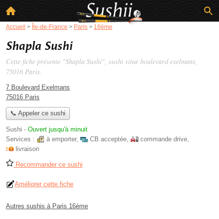
Accueil
>
Île-de-France
>
Paris
>
16ème
Shapla Sushi
Cette fiche présente "Shapla Sushi", sushi situé
boulevard exelmans
,
75016 Paris.
7 Boulevard Exelmans
75016 Paris
📞 Appeler ce sushi
Sushi
-
Ouvert jusqu'à minuit
Services :
à emporter
,
CB acceptée
,
commande drive
,
livraison
Recommander ce sushi
Améliorer cette fiche
Autres sushis à Paris 16ème