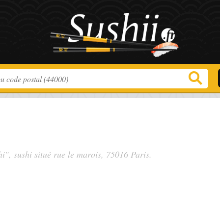
i", sushi situé
rue le marois
, 75016 Paris.