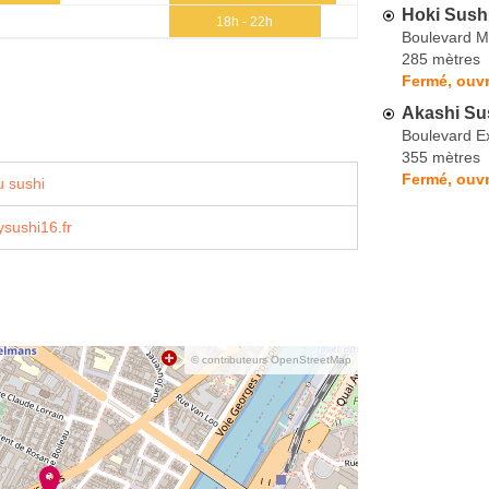
Hoki Sush
18h - 22h
Boulevard M
285 mètres
Fermé, ouvr
Akashi Su
Boulevard E
355 mètres
Fermé, ouvr
 sushi
sushi16.fr
© contributeurs OpenStreetMap