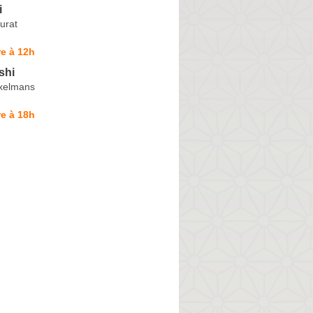
i
urat
e à 12h
shi
xelmans
e à 18h