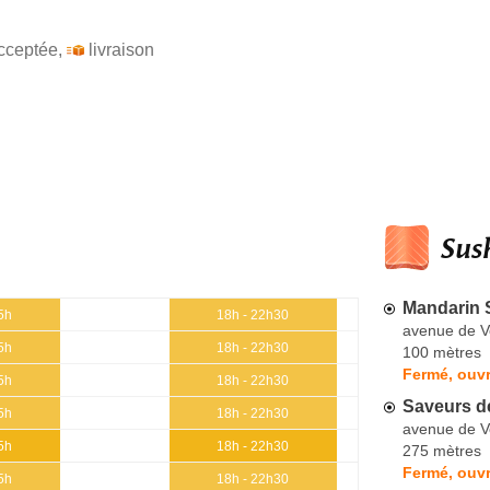
cceptée
,
livraison
Sush
Mandarin 
5h
18h - 22h30
avenue de Ve
5h
18h - 22h30
100 mètres
Fermé, ouv
5h
18h - 22h30
Saveurs d
5h
18h - 22h30
avenue de Ve
5h
18h - 22h30
275 mètres
Fermé, ouvr
5h
18h - 22h30