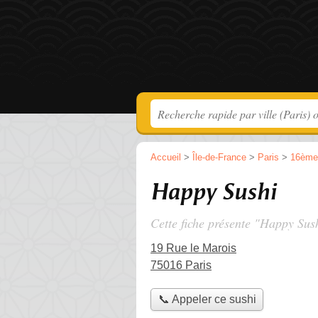
Accueil
>
Île-de-France
>
Paris
>
16ème
Happy Sushi
Cette fiche présente "Happy Sush
19 Rue le Marois
75016 Paris
📞 Appeler ce sushi