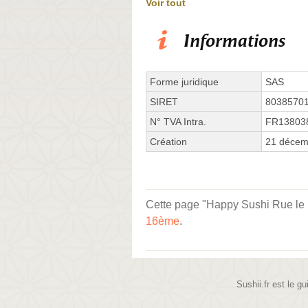
Voir tout
Informations
Forme juridique
SAS
SIRET
8038570
N° TVA Intra.
FR13803
Création
21 décem
Cette page "Happy Sushi Rue le Ma
16ème
.
Sushii.fr est le gu