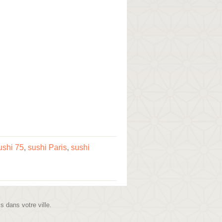
ushi 75
,
sushi Paris
,
sushi
is dans votre ville.