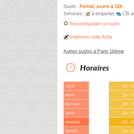
Sushi
-
Fermé, ouvre à 11h
Services :
à emporter
,
CB a
Recommander ce sushi
Améliorer cette fiche
Autres sushis à Paris 16ème
Horaires
Lundi
11h - 1
Mardi
11h - 1
Mercredi
11h - 1
Jeudi
11h - 1
Vendredi
11h - 1
Samedi
11h - 1