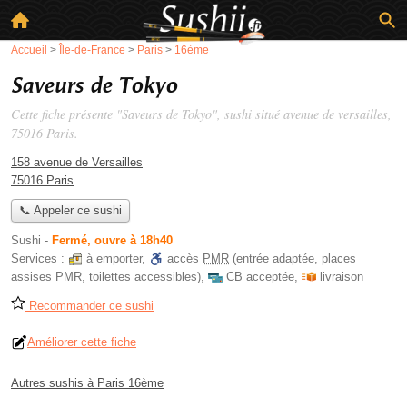
Accueil
>
Île-de-France
>
Paris
>
16ème
Saveurs de Tokyo
Cette fiche présente "Saveurs de Tokyo", sushi situé
avenue de versailles
,
75016 Paris.
158 avenue de Versailles
75016 Paris
📞 Appeler ce sushi
Sushi
-
Fermé, ouvre à 18h40
Services :
à emporter
,
accès
PMR
(entrée adaptée, places
assises PMR, toilettes accessibles)
,
CB acceptée
,
livraison
Recommander ce sushi
Améliorer cette fiche
Autres sushis à Paris 16ème