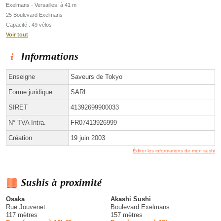
Exelmans - Versailles, à 41 m
25 Boulevard Exelmans
Capacité : 49 vélos
Voir tout
Informations
Enseigne
Saveurs de Tokyo
Forme juridique
SARL
SIRET
41392699900033
N° TVA Intra.
FR07413926999
Création
19 juin 2003
Éditer les informations de mon sushi
Sushis à proximité
Osaka
Akashi Sushi
Rue Jouvenet
Boulevard Exelmans
117 mètres
157 mètres