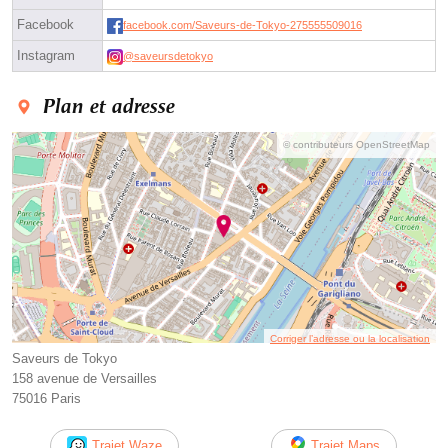
Facebook
facebook.com/Saveurs-de-Tokyo-275555509016
Instagram
@saveursdetokyo
Plan et adresse
© contributeurs OpenStreetMap
Corriger l’adresse ou la localisation
Saveurs de Tokyo
158 avenue de Versailles
75016 Paris
Trajet Waze
Trajet Maps