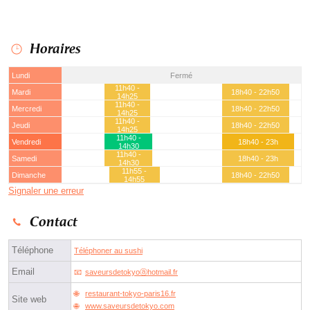
Horaires
Lundi
Fermé
11h40 -
Mardi
18h40 - 22h50
14h25
11h40 -
Mercredi
18h40 - 22h50
14h25
11h40 -
Jeudi
18h40 - 22h50
14h25
11h40 -
Vendredi
18h40 - 23h
14h30
11h40 -
Samedi
18h40 - 23h
14h30
11h55 -
Dimanche
18h40 - 22h50
14h55
Signaler une erreur
Contact
Téléphone
Téléphoner au sushi
Email
saveursdetokyoⓐhotmail.fr
restaurant-tokyo-paris16.fr
Site web
www.saveursdetokyo.com