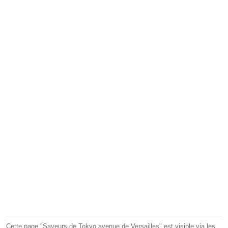
Cette page "Saveurs de Tokyo avenue de Versailles" est visible via les