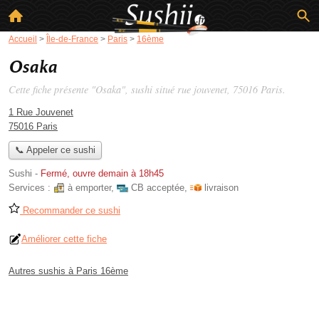
Accueil
>
Île-de-France
>
Paris
>
16ème
Osaka
Cette fiche présente "Osaka", sushi situé
rue jouvenet
, 75016 Paris.
1 Rue Jouvenet
75016 Paris
📞 Appeler ce sushi
Sushi
-
Fermé, ouvre demain à 18h45
Services :
à emporter
,
CB acceptée
,
livraison
Recommander ce sushi
Améliorer cette fiche
Autres sushis à Paris 16ème