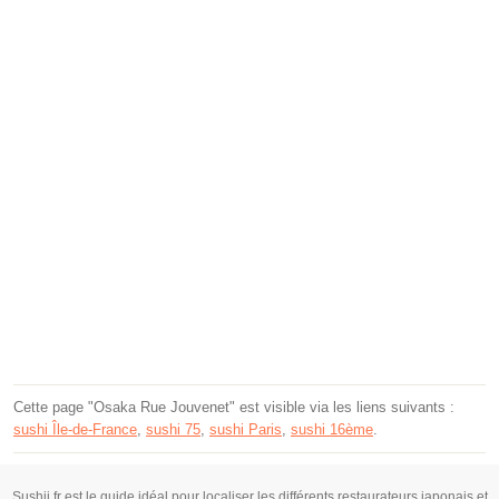
Cette page "Osaka Rue Jouvenet" est visible via les liens suivants :
sushi Île-de-France
,
sushi 75
,
sushi Paris
,
sushi 16ème
.
Sushii.fr est le guide idéal pour localiser les différents restaurateurs japonais et