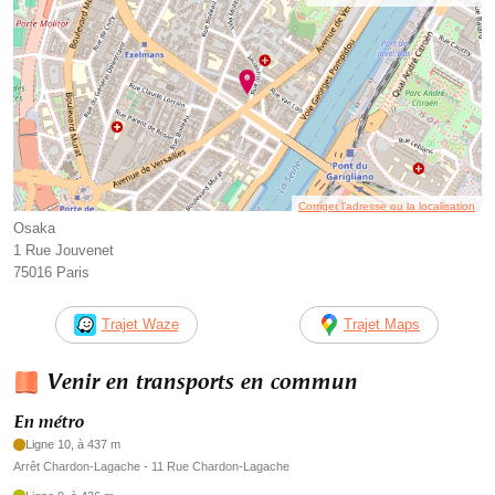
Corriger l’adresse ou la localisation
Osaka
1 Rue Jouvenet
75016 Paris
Trajet Waze
Trajet Maps
Venir en transports en commun
En métro
Ligne 10, à 437 m
Arrêt Chardon-Lagache - 11 Rue Chardon-Lagache