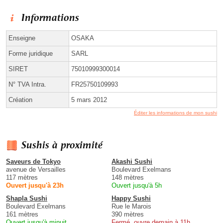
Informations
Enseigne
OSAKA
Forme juridique
SARL
SIRET
75010999300014
N° TVA Intra.
FR25750109993
Création
5 mars 2012
Éditer les informations de mon sushi
Sushis à proximité
Saveurs de Tokyo
Akashi Sushi
avenue de Versailles
Boulevard Exelmans
117 mètres
148 mètres
Ouvert jusqu'à 23h
Ouvert jusqu'à 5h
Shapla Sushi
Happy Sushi
Boulevard Exelmans
Rue le Marois
161 mètres
390 mètres
Ouvert jusqu'à minuit
Fermé, ouvre demain à 11h