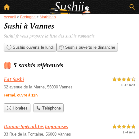
Accueil
>
Bretagne
>
Morbihan
Sushi à Vannes
Sushii.fr vous propose la liste des
sushis vannetais
.
Sushis ouverts le lundi
Sushis ouverts le dimanche
5 sushis référencés
Eat Sushi
4,5 étoiles sur 5
1612 avis
62 avenue de la Marne, 56000 Vannes
Fermé, ouvre à 11h
Horaires
Téléphone
Itamae Spécialités Japonaises
5,0 étoiles sur 5
174 avis
33 Rue de la Fontaine, 56000 Vannes