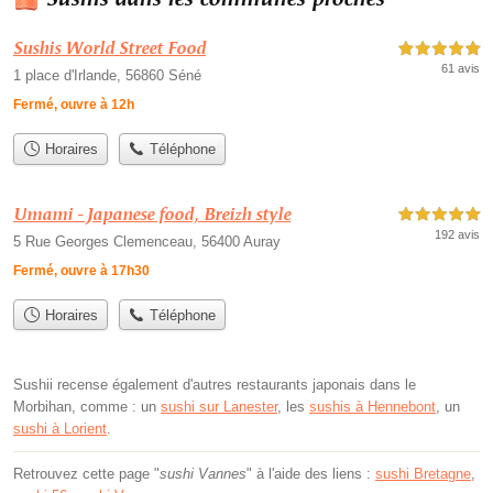
Sushis World Street Food
5,0 étoiles sur 5
61 avis
1 place d'Irlande, 56860 Séné
Fermé, ouvre à 12h
Horaires
Téléphone
Umami - Japanese food, Breizh style
5,0 étoiles sur 5
192 avis
5 Rue Georges Clemenceau, 56400 Auray
Fermé, ouvre à 17h30
Horaires
Téléphone
Sushii recense également d'autres restaurants japonais dans le
Morbihan, comme : un
sushi sur Lanester
, les
sushis à Hennebont
, un
sushi à Lorient
.
Retrouvez cette page "
sushi Vannes
" à l'aide des liens :
sushi Bretagne
,