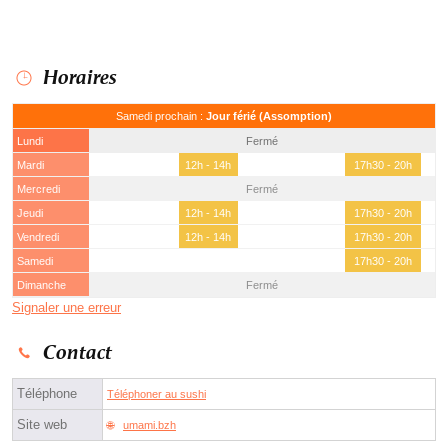
Horaires
Samedi prochain :
Jour férié (Assomption)
Lundi
Fermé
Mardi
12h - 14h
17h30 - 20h
Mercredi
Fermé
Jeudi
12h - 14h
17h30 - 20h
Vendredi
12h - 14h
17h30 - 20h
Samedi
17h30 - 20h
Dimanche
Fermé
Signaler une erreur
Contact
Téléphone
Téléphoner au sushi
Site web
umami.bzh