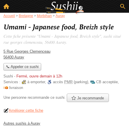
Accueil
>
Bretagne
>
Morbihan
>
Auray
Umami - Japanese food, Breizh style
Cette fiche présente "Umami - Japanese food, Breizh style", sushi situé
rue georges clemenceau
, 56400 Auray.
5 Rue Georges Clemenceau
56400 Auray
📞 Appeler ce sushi
Sushi
-
Fermé, ouvre demain à 12h
Services :
à emporter
,
accès
PMR
(parking)
,
CB acceptée
,
livraison
Une personne
recommande
ce sushi.
Je recommande
Améliorer cette fiche
Autres sushis à Auray