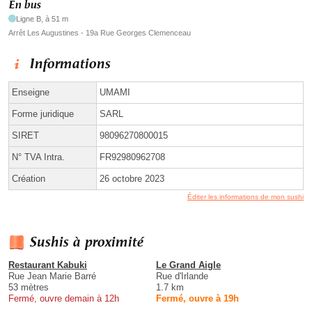
En bus
Ligne B, à 51 m
Arrêt Les Augustines - 19a Rue Georges Clemenceau
Informations
Enseigne
UMAMI
Forme juridique
SARL
SIRET
98096270800015
N° TVA Intra.
FR92980962708
Création
26 octobre 2023
Éditer les informations de mon sushi
Sushis à proximité
Restaurant Kabuki
Le Grand Aigle
Rue Jean Marie Barré
Rue d'Irlande
53 mètres
1.7 km
Fermé, ouvre demain à 12h
Fermé, ouvre à 19h