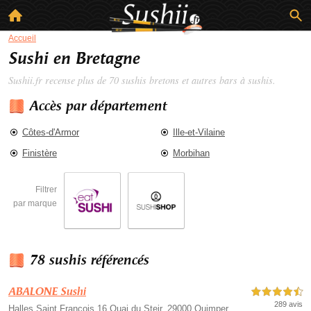
Accueil
Sushi en Bretagne
Sushii.fr recense plus de 70
sushis bretons
et autres bars à sushis.
Accès par département
Côtes-d'Armor
Ille-et-Vilaine
Finistère
Morbihan
Filtrer
par marque
78 sushis référencés
ABALONE Sushi
4,5 étoiles sur 5
289 avis
Halles Saint François 16 Quai du Steir, 29000 Quimper