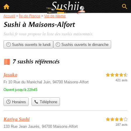
Accueil
>
Île-de-France
>
Val-de-Marne
Sushi à Maisons-Alfort
Sushii.fr vous propose la liste des
sushis maisonnais
.
Sushis ouverts le lundi
Sushis ouverts le dimanche
7 sushis référencés
Jasuko
4,5 étoiles sur 5
421 avis
Fr 10 Rue du Maréchal Juin, 94700 Maisons-Alfort
Ouvert jusqu'à 22h45
Horaires
Téléphone
Kariya Sushi
4,0 étoiles sur 5
187 avis
133 Rue Jean Jaurès, 94700 Maisons-Alfort