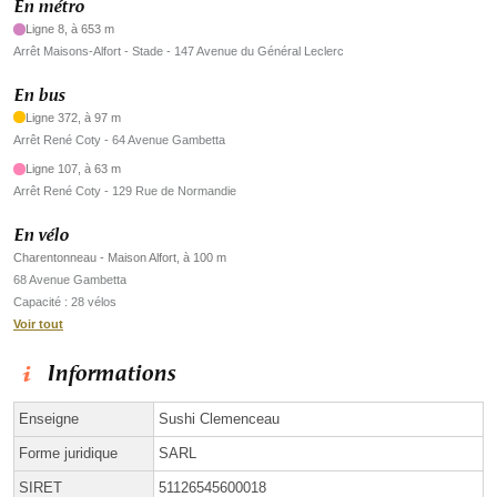
En métro
Ligne 8, à 653 m
Arrêt Maisons-Alfort - Stade - 147 Avenue du Général Leclerc
En bus
Ligne 372, à 97 m
Arrêt René Coty - 64 Avenue Gambetta
Ligne 107, à 63 m
Arrêt René Coty - 129 Rue de Normandie
En vélo
Charentonneau - Maison Alfort, à 100 m
68 Avenue Gambetta
Capacité : 28 vélos
Voir tout
Informations
Enseigne
Sushi Clemenceau
Forme juridique
SARL
SIRET
51126545600018