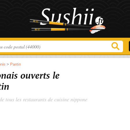
enis
>
Pantin
nais ouverts le
in
 de tous les restaurants de cuisine nippone