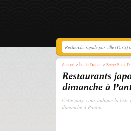
Accueil
>
Île-de-France
>
Seine-Saint-D
Restaurants japo
dimanche à Pant
Cette page vous indique la liste
dimanche à Pantin.