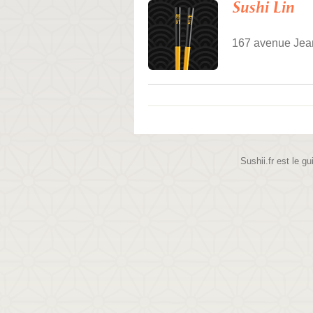
Sushi Lin
167 avenue Jean
Sushii.fr est le gu