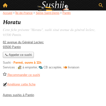
Accueil
>
Île-de-France
>
Seine-Saint-Denis
>
Pantin
Horatu
Cette fiche présente "Horatu", sushi situé
avenue du général leclerc
,
93500 Pantin.
82 avenue du Général Leclerc
93500 Pantin
📞 Appeler ce sushi
Sushi
-
Fermé, ouvre à 11h
Services :
à emporter
,
CB acceptée
,
livraison
Recommander ce sushi
Améliorer cette fiche
Autres sushis à Pantin