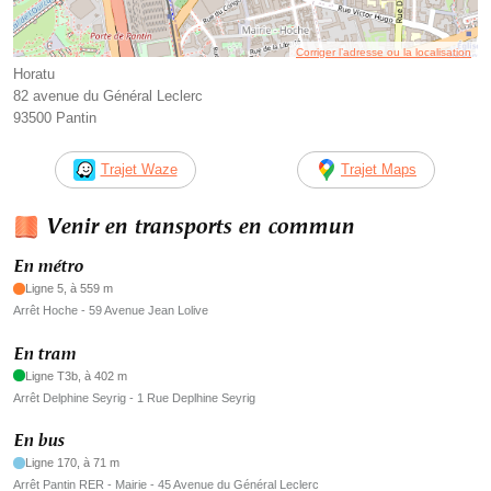
Corriger l’adresse ou la localisation
Horatu
82 avenue du Général Leclerc
93500 Pantin
Trajet Waze
Trajet Maps
Venir en transports en commun
En métro
Ligne 5, à 559 m
Arrêt Hoche - 59 Avenue Jean Lolive
En tram
Ligne T3b, à 402 m
Arrêt Delphine Seyrig - 1 Rue Deplhine Seyrig
En bus
Ligne 170, à 71 m
Arrêt Pantin RER - Mairie - 45 Avenue du Général Leclerc