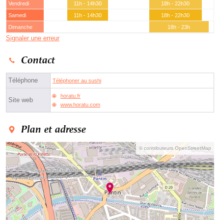
Vendredi
11h - 14h30
18h - 22h30
Samedi
11h - 14h30
18h - 22h30
Dimanche
18h - 23h
Signaler une erreur
Contact
Téléphone
Téléphoner au sushi
horatu.fr
Site web
www.horatu.com
Plan et adresse
© contributeurs OpenStreetMap