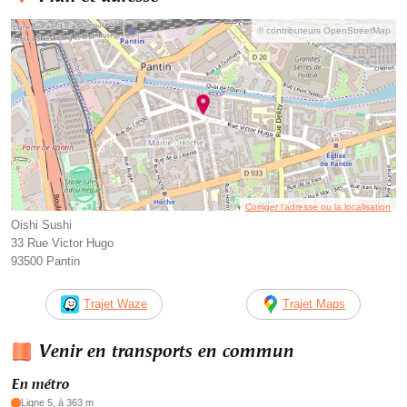
© contributeurs OpenStreetMap
Corriger l’adresse ou la localisation
Oishi Sushi
33 Rue Victor Hugo
93500 Pantin
Trajet Waze
Trajet Maps
Venir en transports en commun
En métro
Ligne 5, à 363 m