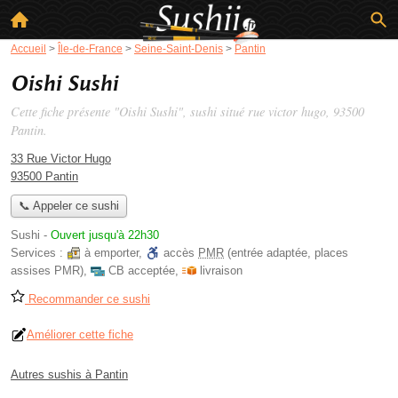
Accueil
>
Île-de-France
>
Seine-Saint-Denis
>
Pantin
Oishi Sushi
Cette fiche présente "Oishi Sushi", sushi situé
rue victor hugo
, 93500
Pantin.
33 Rue Victor Hugo
93500 Pantin
📞 Appeler ce sushi
Sushi
-
Ouvert jusqu'à 22h30
Services :
à emporter
,
accès
PMR
(entrée adaptée, places
assises PMR)
,
CB acceptée
,
livraison
Recommander ce sushi
Améliorer cette fiche
Autres sushis à Pantin