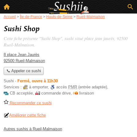
Accueil
>
Île-de-France
>
Hauts-de-Seine
>
Rueil-Malmaison
Sushi Shop
Cette fiche présente "Sushi Shop", sushi situé
place jean jaurès
, 92500
Rueil-Malmaison.
8 place Jean Jaurès
92500 Rueil-Malmaison
📞 Appeler ce sushi
Sushi
-
Fermé, ouvre à 11h30
Services :
à emporter
,
accès
PMR
(entrée adaptée)
,
CB acceptée
,
commande drive
,
livraison
Recommander ce sushi
Améliorer cette fiche
Autres sushis à Rueil-Malmaison