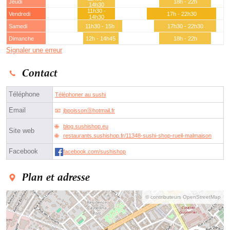
Jeudi
18h - 22h
14h30
11h30 -
Vendredi
17h - 22h30
14h30
Samedi
11h30 - 15h
17h30 - 22h30
Dimanche
12h - 14h45
18h - 22h
Signaler une erreur
Contact
Téléphone
Téléphoner au sushi
Email
jbpoissonⓐhotmail.fr
blog.sushishop.eu
Site web
restaurants.sushishop.fr/11348-sushi-shop-rueil-malmaison
Facebook
facebook.com/sushishop
Plan et adresse
© contributeurs OpenStreetMap