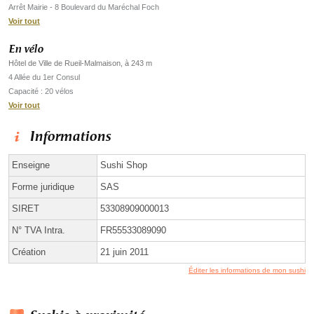
Arrêt Mairie - 8 Boulevard du Maréchal Foch
Voir tout
En vélo
Hôtel de Ville de Rueil-Malmaison, à 243 m
4 Allée du 1er Consul
Capacité : 20 vélos
Voir tout
Informations
Enseigne
Sushi Shop
Forme juridique
SAS
SIRET
53308909000013
N° TVA Intra.
FR55533089090
Création
21 juin 2011
Éditer les informations de mon sushi