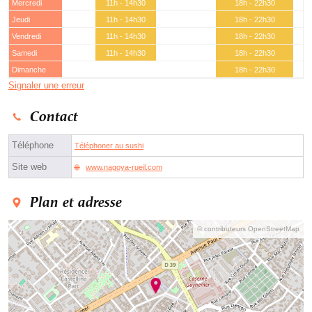
Mercredi
11h - 14h30
18h - 22h30
Jeudi
11h - 14h30
18h - 22h30
Vendredi
11h - 14h30
18h - 22h30
Samedi
11h - 14h30
18h - 22h30
Dimanche
18h - 22h30
Signaler une erreur
Contact
Téléphone
Téléphoner au sushi
Site web
www.nagoya-rueil.com
Plan et adresse
© contributeurs OpenStreetMap