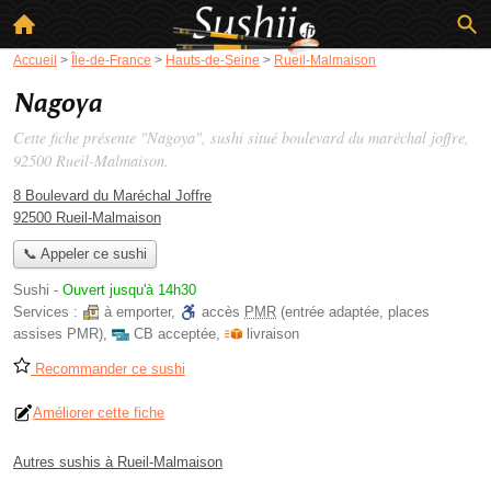
Accueil
>
Île-de-France
>
Hauts-de-Seine
>
Rueil-Malmaison
Nagoya
Cette fiche présente "Nagoya", sushi situé
boulevard du maréchal joffre
,
92500 Rueil-Malmaison.
8 Boulevard du Maréchal Joffre
92500 Rueil-Malmaison
📞 Appeler ce sushi
Sushi
-
Ouvert jusqu'à 14h30
Services :
à emporter
,
accès
PMR
(entrée adaptée, places
assises PMR)
,
CB acceptée
,
livraison
Recommander ce sushi
Améliorer cette fiche
Autres sushis à Rueil-Malmaison