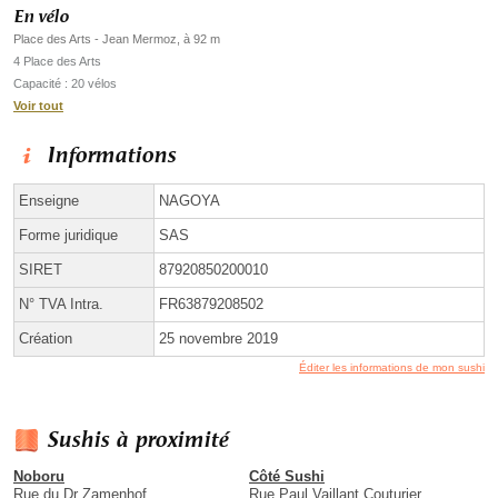
En vélo
Place des Arts - Jean Mermoz, à 92 m
4 Place des Arts
Capacité : 20 vélos
Voir tout
Informations
Enseigne
NAGOYA
Forme juridique
SAS
SIRET
87920850200010
N° TVA Intra.
FR63879208502
Création
25 novembre 2019
Éditer les informations de mon sushi
Sushis à proximité
Noboru
Côté Sushi
Rue du Dr Zamenhof
Rue Paul Vaillant Couturier