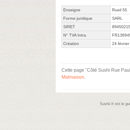
Enseigne
Rueil 55
Forme juridique
SARL
SIRET
8945021
N° TVA Intra.
FR13894
Création
24 févrie
Cette page "Côté Sushi Rue Paul Va
Malmaison
.
Sushii.fr est le gu