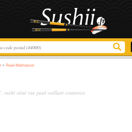
e
>
Rueil-Malmaison
", sushi situé
rue paul vaillant couturier
,