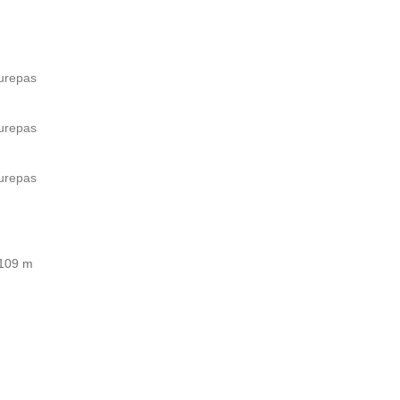
aurepas
aurepas
aurepas
 109 m