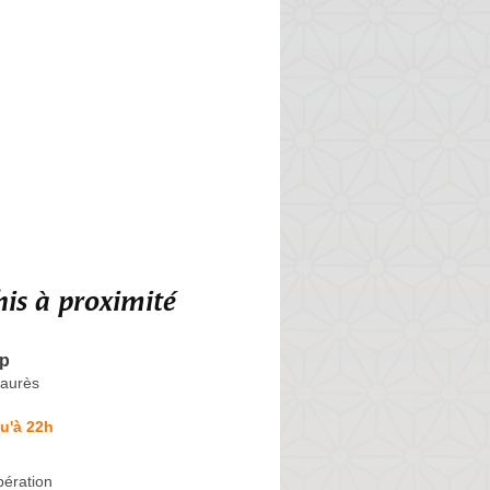
is à proximité
op
Jaurès
u'à 22h
bération