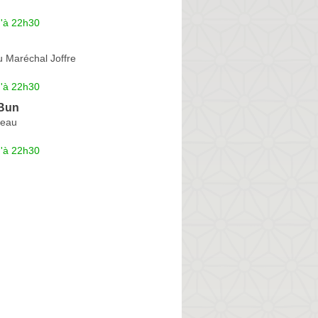
u'à 22h30
u Maréchal Joffre
u'à 22h30
-Bun
teau
u'à 22h30