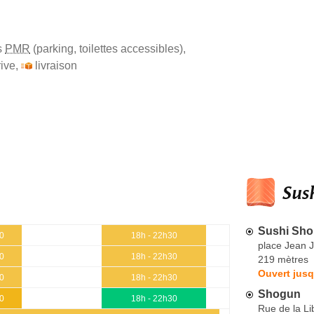
s
PMR
(parking, toilettes accessibles)
,
ive
,
livraison
Sush
Sushi Sh
30
18h - 22h30
place Jean 
30
18h - 22h30
219 mètres
Ouvert jusq
30
18h - 22h30
Shogun
30
18h - 22h30
Rue de la Li