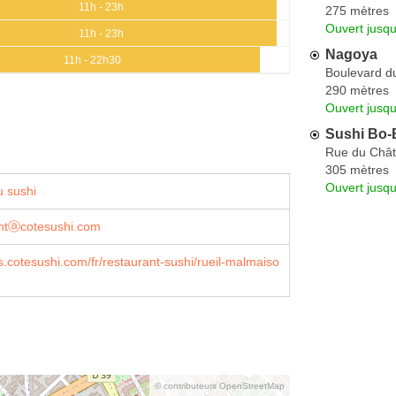
11h - 23h
275 mètres
Ouvert jusq
11h - 23h
Nagoya
11h - 22h30
Boulevard d
290 mètres
Ouvert jusq
Sushi Bo
Rue du Châ
305 mètres
Ouvert jusq
 sushi
ntⓐcotesushi.com
s.cotesushi.com/fr/restaurant-sushi/rueil-malmaiso
© contributeurs OpenStreetMap