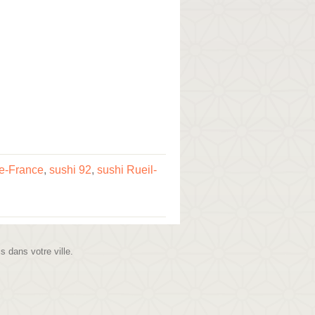
de-France
,
sushi 92
,
sushi Rueil-
is dans votre ville.