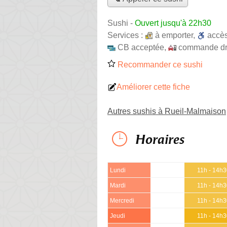
Sushi
-
Ouvert jusqu'à 22h30
Services :
à emporter
,
accè
CB acceptée
,
commande dr
Recommander ce sushi
Améliorer cette fiche
Autres sushis à Rueil-Malmaison
Horaires
Lundi
11h - 14h
Mardi
11h - 14h
Mercredi
11h - 14h
Jeudi
11h - 14h