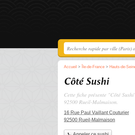
Accueil
>
Île-de-France
>
Hauts-de-Sein
Côté Sushi
Cette fiche présente "Côté Sushi
92500 Rueil-Malmaison.
16 Rue Paul Vaillant Couturier
92500 Rueil-Malmaison
📞 Appeler ce sushi