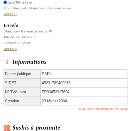
Ligne 389, à 29 m
Arrêt Billancourt - 54 Avenue du Général Leclerc
Voir tout
En vélo
Billancourt - Général Leclerc, à 76 m
186 Rue de Billancourt
Capacité : 22 vélos
Voir tout
Informations
Forme juridique
SARL
SIRET
45231789400015
N° TVA Intra.
FR33452317894
Création
23 février 2004
Éditer les informations de mon sushi
Sushis à proximité