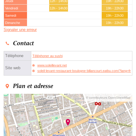
Jeudi
12h - 14h30
19h - 22h30
Vendredi
12h - 14h30
19h - 22h30
Samedi
19h - 22h30
Dimanche
19h - 22h30
Signaler une erreur
Contact
Téléphone
Téléphoner au sushi
www.soleillevant.net
Site web
soleil-levant-restaurant-boulogne-billancourt.eatbu.com/?lang=fr
Plan et adresse
© contributeurs OpenStreetMap