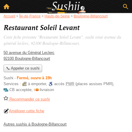
Accueil
>
Île-de-France
>
Hauts-de-Seine
>
Boulogne-Billancourt
Restaurant Soleil Levant
Cette fiche présente "Restaurant Soleil Levant", sushi situé
avenue du
général leclerc
, 92100 Boulogne-Billancourt.
50 avenue du Général Leclerc
92100 Boulogne-Billancourt
📞 Appeler ce sushi
Sushi
-
Fermé, ouvre à 19h
Services :
à emporter
,
accès
PMR
(places assises PMR)
,
CB acceptée
,
livraison
Recommander ce sushi
Améliorer cette fiche
Autres sushis à Boulogne-Billancourt