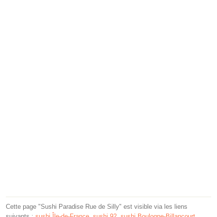
Cette page "Sushi Paradise Rue de Silly" est visible via les liens
suivants :
sushi Île-de-France
,
sushi 92
,
sushi Boulogne-Billancourt
.