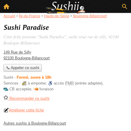
Accueil
>
Île-de-France
>
Hauts-de-Seine
>
Boulogne-Billancourt
Sushi Paradise
Cette fiche présente "Sushi Paradise", sushi situé
rue de silly
, 92100
Boulogne-Billancourt.
149 Rue de Silly
92100 Boulogne-Billancourt
📞 Appeler ce sushi
Sushi
-
Fermé, ouvre à 18h
Services :
à emporter
,
accès
PMR
(entrée adaptée)
,
CB acceptée
,
livraison
Recommander ce sushi
Améliorer cette fiche
Autres sushis à Boulogne-Billancourt