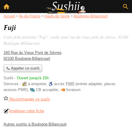
Accueil
>
Île-de-France
>
Hauts-de-Seine
>
Boulogne-Billancourt
Fuji
Cette fiche présente "Fuji", sushi situé
rue du vieux pont de sèvres
, 92100
Boulogne-Billancourt.
160 Rue du Vieux Pont de Sèvres
92100 Boulogne-Billancourt
📞 Appeler ce sushi
Sushi
-
Ouvert jusqu'à 15h
Services :
à emporter
,
accès
PMR
(entrée adaptée, places
assises PMR)
,
CB acceptée
,
livraison
Recommander ce sushi
Améliorer cette fiche
Autres sushis à Boulogne-Billancourt