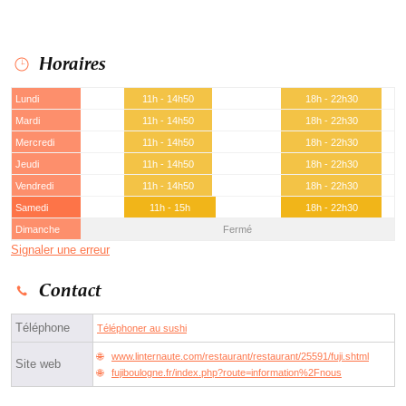
Horaires
Lundi
11h - 14h50
18h - 22h30
Mardi
11h - 14h50
18h - 22h30
Mercredi
11h - 14h50
18h - 22h30
Jeudi
11h - 14h50
18h - 22h30
Vendredi
11h - 14h50
18h - 22h30
Samedi
11h - 15h
18h - 22h30
Dimanche
Fermé
Signaler une erreur
Contact
Téléphone
Téléphoner au sushi
www.linternaute.com/restaurant/restaurant/25591/fuji.shtml
Site web
fujiboulogne.fr/index.php?route=information%2Fnous