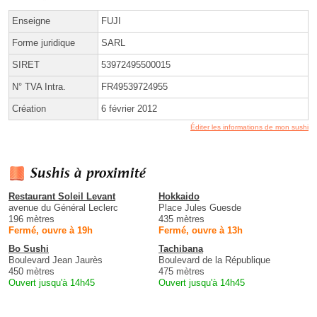
Enseigne
FUJI
Forme juridique
SARL
SIRET
53972495500015
N° TVA Intra.
FR49539724955
Création
6 février 2012
Éditer les informations de mon sushi
Sushis à proximité
Restaurant Soleil Levant
Hokkaido
avenue du Général Leclerc
Place Jules Guesde
196 mètres
435 mètres
Fermé, ouvre à 19h
Fermé, ouvre à 13h
Bo Sushi
Tachibana
Boulevard Jean Jaurès
Boulevard de la République
450 mètres
475 mètres
Ouvert jusqu'à 14h45
Ouvert jusqu'à 14h45