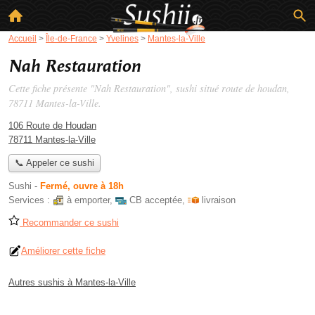
Accueil
>
Île-de-France
>
Yvelines
>
Mantes-la-Ville
Nah Restauration
Cette fiche présente "Nah Restauration", sushi situé
route de houdan
,
78711 Mantes-la-Ville.
106 Route de Houdan
78711 Mantes-la-Ville
📞 Appeler ce sushi
Sushi
-
Fermé, ouvre à 18h
Services :
à emporter
,
CB acceptée
,
livraison
Recommander ce sushi
Améliorer cette fiche
Autres sushis à Mantes-la-Ville