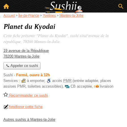
Accueil
>
Île-de-France
>
Yvelines
>
Mantes-la-Jolie
Planet du Kyodai
Cette fiche présente "Planet du Kyodai", sushi situé
avenue de la
république
, 78200 Mantes-la-Jolie.
19 avenue de la République
78200 Mantes-la-Jolie
📞 Appeler ce sushi
Sushi
-
Fermé, ouvre à 12h
Services :
à emporter
,
accès
PMR
(entrée adaptée, places
assises PMR, toilettes accessibles)
,
CB acceptée
,
livraison
Recommander ce sushi
Améliorer cette fiche
Autres sushis à Mantes-la-Jolie