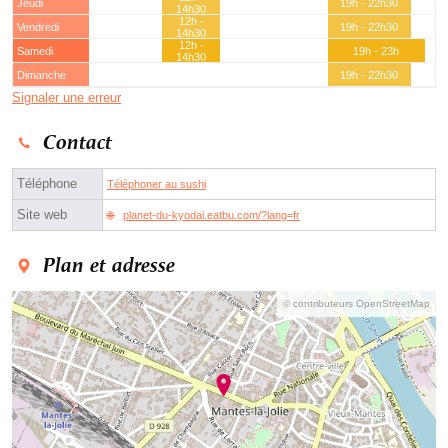
Jeudi
19h - 22h30
14h30
12h -
Vendredi
19h - 22h30
14h30
12h -
Samedi
19h - 23h
14h30
Dimanche
19h - 22h30
Signaler une erreur
Contact
Téléphone
Téléphoner au sushi
Site web
planet-du-kyodai.eatbu.com/?lang=fr
Plan et adresse
© contributeurs OpenStreetMap