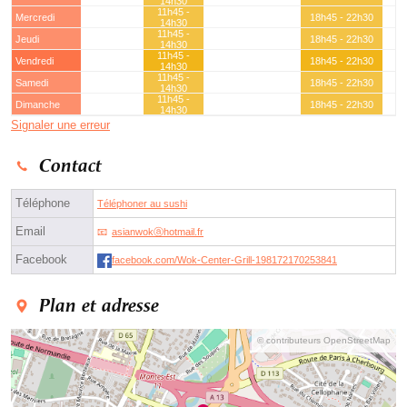
14h30
11h45 -
Mercredi
18h45 - 22h30
14h30
11h45 -
Jeudi
18h45 - 22h30
14h30
11h45 -
Vendredi
18h45 - 22h30
14h30
11h45 -
Samedi
18h45 - 22h30
14h30
11h45 -
Dimanche
18h45 - 22h30
14h30
Signaler une erreur
Contact
Téléphone
Téléphoner au sushi
Email
asianwokⓐhotmail.fr
Facebook
facebook.com/Wok-Center-Grill-198172170253841
Plan et adresse
© contributeurs OpenStreetMap