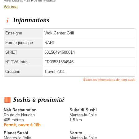
Arrêt Mateau - 19 Rue de l'Aubette
Voir tout
Informations
Enseigne
Wok Center Grill
Forme juridique
SARL
SIRET
53156494600014
N° TVA Intra.
FR09531564946
Création
1 avril 2011
Éditer les informations de mon sushi
Sushis à proximité
Nah Restauration
Subaidi Sushi
Route de Houdan
Mantes-la-Jolie
405 mètres
1.5 km
Fermé, ouvre à 18h
Planet Sushi
Naruto
Mantes-la-Jolie
Mantes-la-Jolie