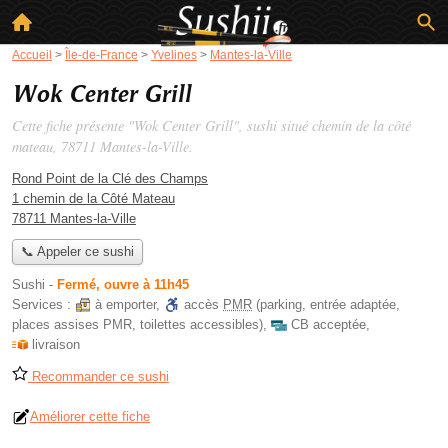
Accueil
>
Île-de-France
>
Yvelines
>
Mantes-la-Ville
Wok Center Grill
Cette fiche présente "Wok Center Grill", sushi situé
chemin de la côté
mateau
, 78711 Mantes-la-Ville.
Rond Point de la Clé des Champs
1 chemin de la Côté Mateau
78711 Mantes-la-Ville
📞 Appeler ce sushi
Sushi
-
Fermé, ouvre à 11h45
Services :
à emporter
,
accès
PMR
(parking, entrée adaptée,
places assises PMR, toilettes accessibles)
,
CB acceptée
,
livraison
Recommander ce sushi
Améliorer cette fiche