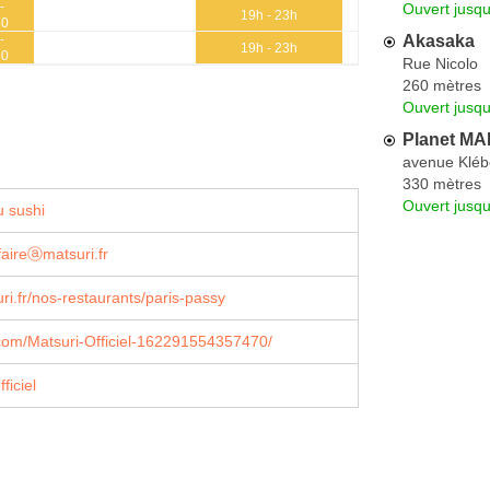
-
Ouvert jusqu
19h - 23h
30
Akasaka
-
19h - 23h
30
Rue Nicolo
260 mètres
Ouvert jusqu
Planet MA
avenue Kléb
330 mètres
Ouvert jusqu
 sushi
faireⓐmatsuri.fr
i.fr/nos-restaurants/paris-passy
com/Matsuri-Officiel-162291554357470/
ficiel