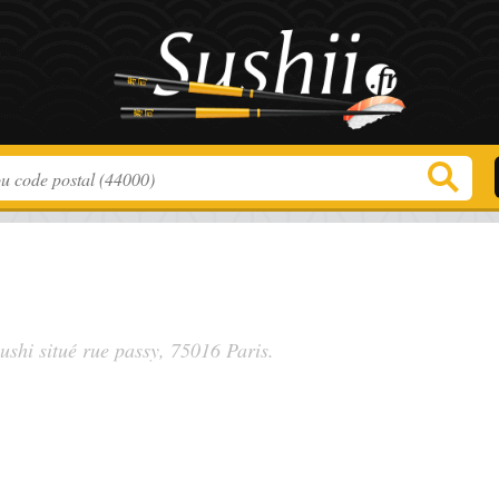
sushi situé
rue passy
, 75016 Paris.