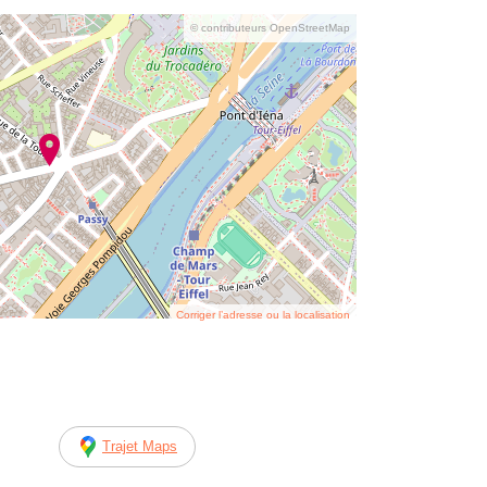
© contributeurs OpenStreetMap
Corriger l’adresse ou la localisation
Trajet Maps