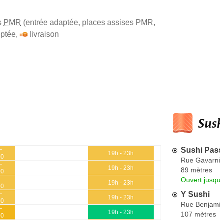
s
PMR
(entrée adaptée, places assises PMR,
ptée
,
livraison
Sush
Sushi Pas
-
19h - 23h
30
Rue Gavarni
-
19h - 23h
89 mètres
30
-
Ouvert jusq
19h - 23h
30
Y Sushi
-
19h - 23h
30
Rue Benjami
-
19h - 23h
107 mètres
30