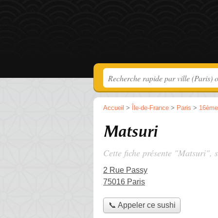
Accueil
>
Île-de-France
>
Paris
>
16ème
Matsuri
Cette fiche présente "Matsuri", 
2 Rue Passy
75016 Paris
📞 Appeler ce sushi