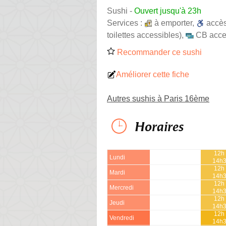
Sushi
-
Ouvert jusqu'à 23h
Services :
à emporter
,
accè
toilettes accessibles)
,
CB acce
Recommander ce sushi
Améliorer cette fiche
Autres sushis à Paris 16ème
Horaires
12h 
Lundi
14h
12h 
Mardi
14h
12h 
Mercredi
14h
12h 
Jeudi
14h
12h 
Vendredi
14h