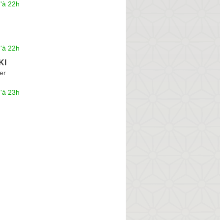
'à 22h
'à 22h
KI
er
'à 23h