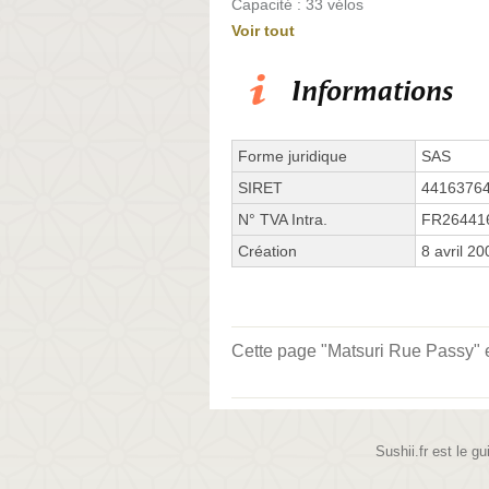
Capacité : 33 vélos
Voir tout
Informations
Forme juridique
SAS
SIRET
4416376
N° TVA Intra.
FR26441
Création
8 avril 20
Cette page "Matsuri Rue Passy" es
Sushii.fr est le gu