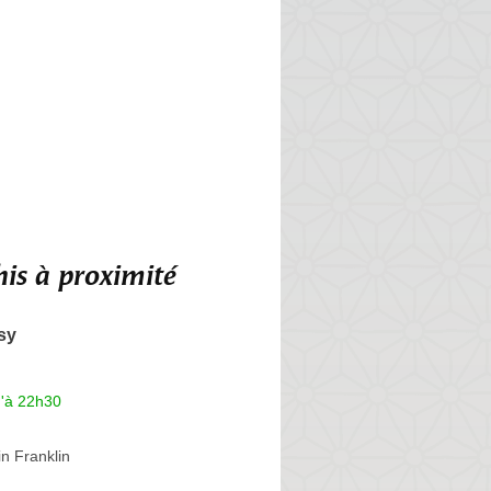
is à proximité
sy
u'à 22h30
n Franklin