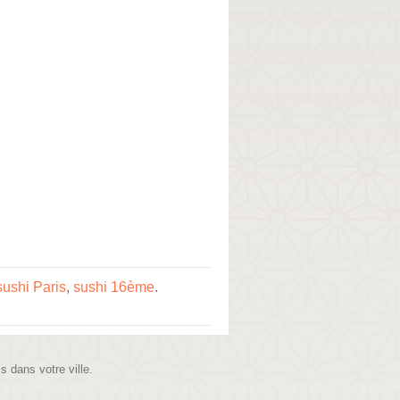
sushi Paris
,
sushi 16ème
.
is dans votre ville.