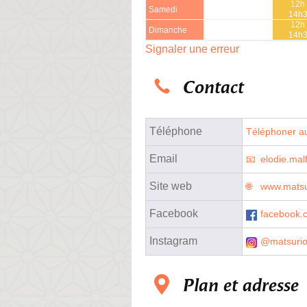
12h 
Samedi
14h
12h 
Dimanche
14h
Signaler une erreur
Contact
Téléphone
Téléphoner au
Email
elodie.mal
Site web
www.matsur
Facebook
facebook.
Instagram
@matsuriof
Plan et adresse