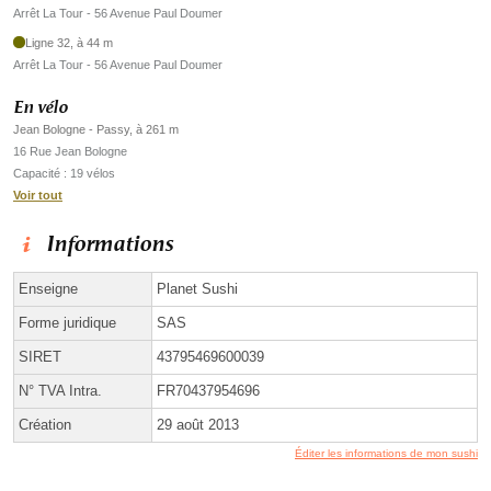
Arrêt La Tour - 56 Avenue Paul Doumer
Ligne 32, à 44 m
Arrêt La Tour - 56 Avenue Paul Doumer
En vélo
Jean Bologne - Passy, à 261 m
16 Rue Jean Bologne
Capacité : 19 vélos
Voir tout
Informations
Enseigne
Planet Sushi
Forme juridique
SAS
SIRET
43795469600039
N° TVA Intra.
FR70437954696
Création
29 août 2013
Éditer les informations de mon sushi