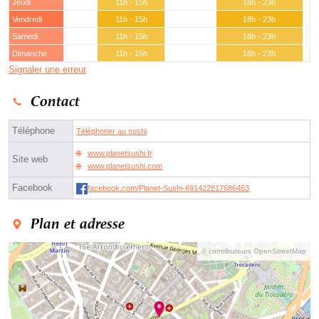
Jeudi
11h - 15h
18h - 23h
Vendredi
11h - 15h
18h - 23h
Samedi
11h - 15h
18h - 23h
Dimanche
11h - 15h
18h - 23h
Signaler une erreur
Contact
Téléphone
Téléphoner au sushi
www.planetsushi.fr
Site web
www.planetsushi.com
Facebook
facebook.com/Planet-Sushi-691422817686463
Plan et adresse
© contributeurs OpenStreetMap