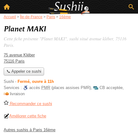
Accueil
>
Île-de-France
>
Paris
>
16ème
Planet MAKI
Cette fiche présente "Planet MAKI", sushi situé
avenue kléber
, 75116
Paris.
75 avenue Kléber
75116 Paris
📞 Appeler ce sushi
Sushi
-
Fermé, ouvre à 11h
Services :
accès
PMR
(places assises PMR)
,
CB acceptée
,
livraison
Recommander ce sushi
Améliorer cette fiche
Autres sushis à Paris 16ème