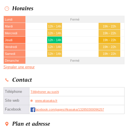
Horaires
Lundi
Fermé
Mardi
12h - 14h
19h - 22h
Mercredi
12h - 14h
19h - 22h
Jeudi
12h - 14h
19h - 22h
Vendredi
12h - 14h
19h - 22h
Samedi
12h - 14h
19h - 22h
Dimanche
Fermé
Signaler une erreur
Contact
Téléphone
Téléphoner au sushi
Site web
www.akasaka.fr
Facebook
facebook.com/pages/Akasaka/132850300096257
Plan et adresse