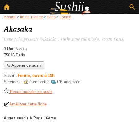
Accueil
>
Île-de-France
>
Paris
>
16ème
Akasaka
Cette fiche présente "Akasaka", sushi situé
rue nicolo
, 75016 Paris.
9 Rue Nicolo
75016 Paris
📞 Appeler ce sushi
Sushi
-
Fermé, ouvre à 19h
Services :
à emporter
,
CB acceptée
Recommander ce sushi
Améliorer cette fiche
Autres sushis à Paris 16ème