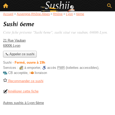
Accueil
>
Auvergne-Rhône-Alpes
>
Rhône
>
Lyon
>
6ème
Sushi 6eme
Cette fiche présente "Sushi 6eme", sushi situé
rue vauban
, 69006 Lyon.
21 Rue Vauban
69006 Lyon
📞 Appeler ce sushi
Sushi
-
Fermé, ouvre à 19h
Services :
à emporter
,
accès
PMR
(toilettes accessibles)
,
CB acceptée
,
livraison
Recommander ce sushi
Améliorer cette fiche
Autres sushis à Lyon 6ème