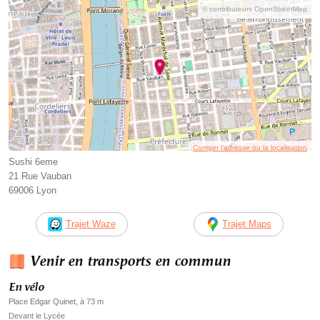
© contributeurs OpenStreetMap
Corriger l’adresse ou la localisation
Sushi 6eme
21 Rue Vauban
69006 Lyon
Trajet Waze
Trajet Maps
Venir en transports en commun
En vélo
Place Edgar Quinet, à 73 m
Devant le Lycée