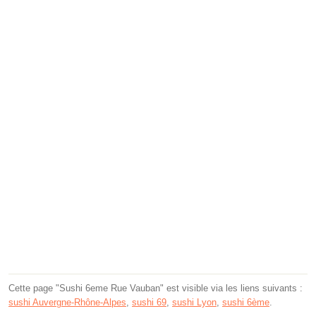
Cette page "Sushi 6eme Rue Vauban" est visible via les liens suivants :
sushi Auvergne-Rhône-Alpes
,
sushi 69
,
sushi Lyon
,
sushi 6ème
.