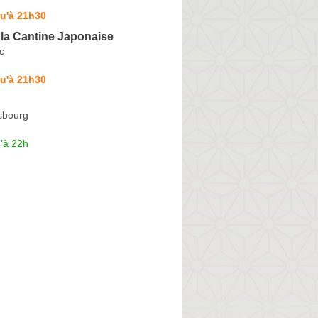
u'à 21h30
la Cantine Japonaise
c
u'à 21h30
sbourg
'à 22h