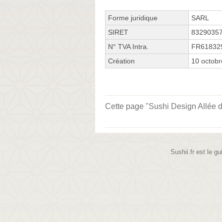
Forme juridique
SARL
SIRET
8329035
N° TVA Intra.
FR61832
Création
10 octob
Cette page "Sushi Design Allée d'E
Sushii.fr est le gu