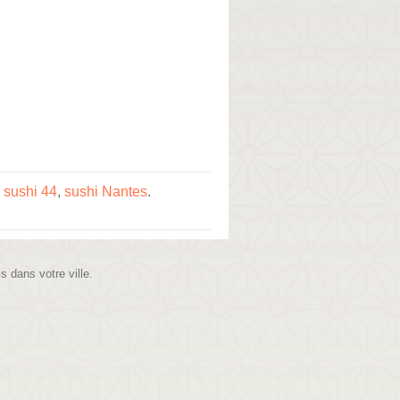
,
sushi 44
,
sushi Nantes
.
is dans votre ville.