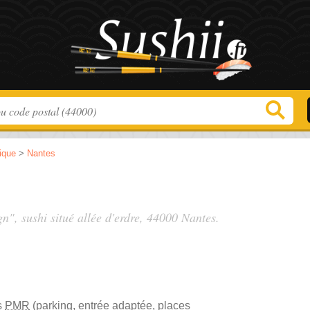
tique
>
Nantes
gn", sushi situé
allée d'erdre
, 44000 Nantes.
s
PMR
(parking, entrée adaptée, places