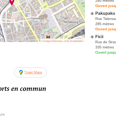
280 mètres
Ouvert jusq
Pakupaku 
Rue Talensa
285 mètres
Ouvert jusq
Ficii
Corriger l’adresse ou la localisation
Rue de Stra
335 mètres
Ouvert jusqu
Trajet Maps
ports en commun
urs