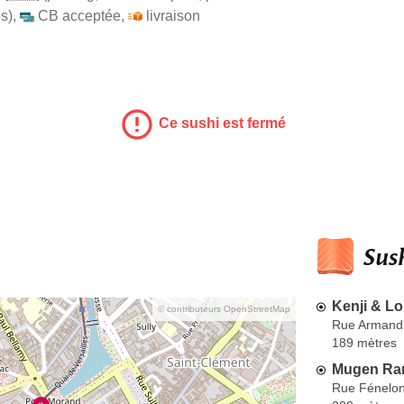
s)
,
CB acceptée
,
livraison
Ce sushi est fermé
Sush
Kenji & Lo
© contributeurs OpenStreetMap
Rue Armand
189 mètres
Mugen Ra
Rue Fénelo