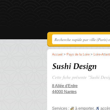
Accueil
>
Pays de la Loire
>
Loire-Atlan
Sushi Design
Cette fiche présente "Sushi Desi
8 Allée d'Erdre
44000 Nantes
Services :
à emporter
,
accè