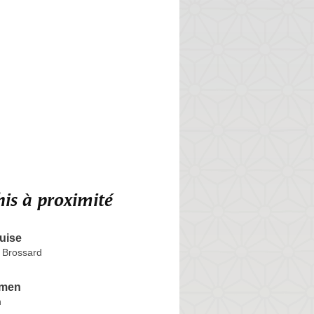
is à proximité
uise
 Brossard
men
n